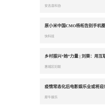
安吉县科协
原小米中国CMO杨柘告别手机
快科技
乡村振兴“她”力量 | 刘葵：用
惠城区妇联
疫情常态化后电影娱乐业或将迎
犀牛娱乐