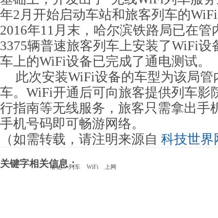
年2月开始启动车站和旅客列车的WiF
2016年11月末，哈尔滨铁路局已在管
3375辆普速旅客列车上安装了WiFi设
车上的WiFi设备已完成了通电测试。
此次安装WiFi设备的车型为该局
车。WiFi开通后可向旅客提供列车
行指南等无线服务，旅客只需拿出手机
手机号码即可畅游网络。
（如需转载，请注明来源自
科技世界
关键字相关信息：
春运
列车
WiFi
上网