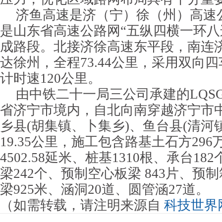
济鱼高速是济（宁）徐（州）高速
是山东省高速公路网“五纵四横一环八连
成路段。北接济徐高速东平段，南连
达徐州，全程73.44公里，采用双向
计时速120公里。
由中铁二十一局三公司承建的LQSG
省济宁市境内，自北向南穿越济宁市中
乡县(胡集镇、卜集乡)、鱼台县(清河
19.35公里，施工包含路基土石方29
4502.58延米、桩基1310根、承台18
梁242个、预制空心板梁 843片、预制
梁925米、涵洞20道、圆管涵27道。
（如需转载，请注明来源自
科技世界