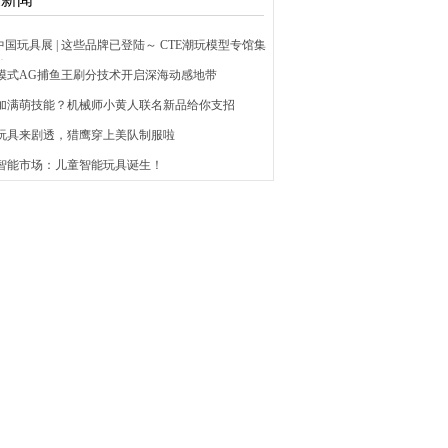
E中国玩具展 | 这些品牌已登陆～ CTE潮玩模型专馆集
！
倍模式AG捕鱼王刷分技术开启深海动感地带
何加满萌技能？机械师小黄人联名新品给你支招
边玩具来剧透，猎鹰穿上美队制服啦
工智能市场：儿童智能玩具诞生！