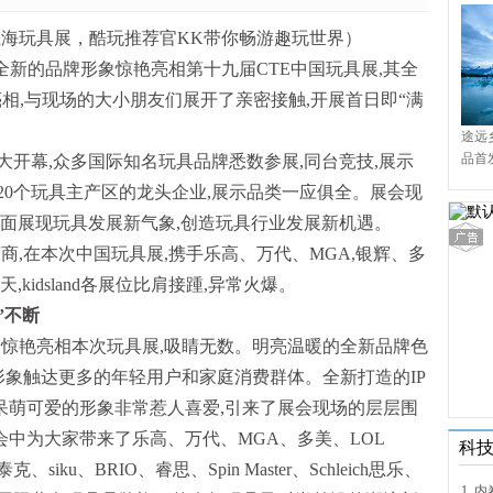
亮相上海玩具展，酷玩推荐官KK带你畅游趣玩世界）
nd凯知乐以全新的品牌形象惊艳亮相第十九届CTE中国玩具展,其全
亮相,与现场的大小朋友们展开了亲密接触,开展首日即“满
途远
品首
开幕,众多国际知名玩具品牌悉数参展,同台竞技,展示
境9
20个玩具主产区的龙头企业,展示品类一应俱全。展会现
全面展现玩具发展新气象,创造玩具行业发展新机遇。
运营商,在本次中国玩具展,携手乐高、万代、MGA,银辉、多
kidsland各展位比肩接踵,异常火爆。
”不断
牌形象惊艳亮相本次玩具展,吸睛无数。明亮温暖的全新品牌色
全新的形象触达更多的年轻用户和家庭消费群体。全新打造的IP
呆萌可爱的形象非常惹人喜爱,引来了展会现场的层层围
会中为大家带来了乐高、万代、MGA、多美、LOL
科
、小泰克、siku、BRIO、睿思、Spin Master、Schleich思乐、