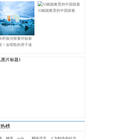
AI赋能教育的中国探索
乡村振兴限量补贴新
发！会唱歌的房子途
.9万启幕乡村田园新境
技热榜
1. 内卷、躺平、yyds……网络语言，人为制造的社交屏障？