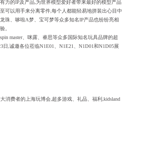
有力的IP及产品,为世界模型爱好者带来最好的模型产品
甚至可以用手来分离零件,每个人都能轻易地拼装出心目中
龙珠、哆啦A梦、宝可梦等众多知名IP产品也纷纷亮相
体验。
in master、咪露、睿思等众多国际知名玩具品牌的超
日,诚邀各位莅临N1E01、N1E21、N1D01和N1D05展
面向广大消费者的上海玩博会,超多游戏、礼品、福利,kidsland