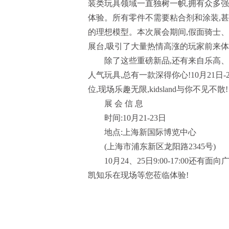
装类玩具领域一直独树一帜,拥有众多强
体验。所有零件不需要粘合剂和涂装,
的理想模型。本次展会期间,假面骑士、
展台,吸引了大量热情高涨的玩家前来
除了这些重磅新品,还有来自乐高、sp
人气玩具,总有一款深得你心!10月21日-23
位,现场乐趣无限,kidsland与你不见不散!
展 会 信 息
时间:10月21-23日
地点:上海新国际博览中心
(上海市浦东新区龙阳路2345号)
10月24、25日9:00-17:00还有
凯知乐在现场等您莅临体验!