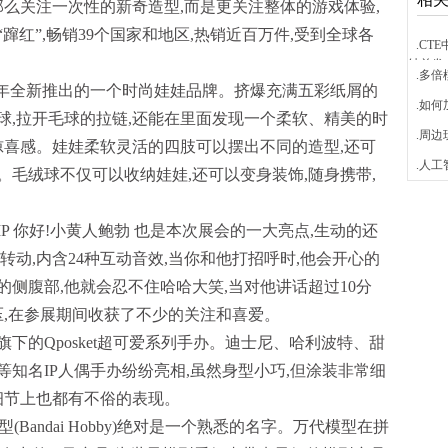
那么关注一次性的新奇造型,而是更关注整体的游戏体验,
红”,畅销39个国家和地区,热销近百万件,受到全球各
.CT
结首发
.多
是MGA在2020年全新推出的一个时尚娃娃品牌。挤爆充满五彩纸屑的
.如
球,拉开毛球的拉链,还能在里面发现一个柔软、精美的时
.周
惊喜感。娃娃柔软灵活的四肢可以摆出不同的造型,还可
.人
毛绒球不仅可以收纳娃娃,还可以变身装饰,随身携带,
P 你好!小黄人鲍勃 也是本次展会的一大亮点,生动的还
转动,内含24种互动音效,当你和他打招呼时,他会开心的
侧腹部,他就会忍不住哈哈大笑,当对他讲话超过10分
压,在参展期间收获了不少的关注和喜爱。
下的Qposket超可爱系列手办。迪士尼、哈利波特、甜
知名IP人偶手办纷纷亮相,虽然身型小巧,但涂装非常细
细节上也都有不俗的表现。
(Bandai Hobby)绝对是一个熟悉的名字。万代模型在拼