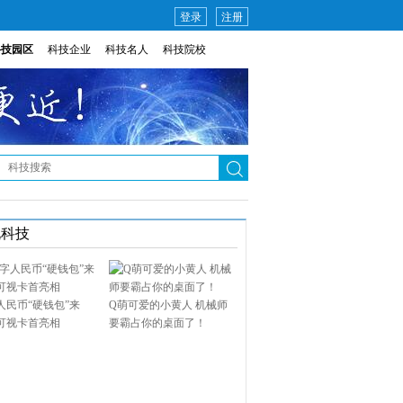
登录
注册
科技园区
科技企业
科技名人
科技院校
说科技
人民币“硬钱包”来
Q萌可爱的小黄人 机械师
可视卡首亮相
要霸占你的桌面了！