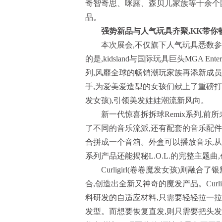
奇智奇思、咪露、森贝儿家族等十余个
品。
强势新品与人气玩具齐聚,KK带你
本次展会,不仅旗下人气玩具悉数参展,
的是,kidsland与国际玩具巨头MGA En
列,风靡全球的畅销潮玩家族再添新成员。同时,
手,为爱美爱造型的女孩们献上了重磅打造的
发女孩),引领美发娃娃潮流新风向。
新一代惊喜拆拆球Remix系列,前
了不同的音乐流派,还有配套的音乐配
合拼成一个音箱。外盒可以播放音乐,从录
系列产品还能揭秘L.O.L.的完整主题
Curligirl(卷卷魔发女孩)则
合,创造出全新又神奇的魔发产品。Curl
料研发的自适应材料,只需要轻轻拉一拉
发型。而想要恢复直发,则只需要把头