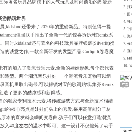
国际著名玩具品牌旗下的人气玩具及时尚前沿的潮流新
畅游酷玩世界
4.
kidsland还带来了2020年的重磅新品。特别值得一提
5.
tertainment强强联手推出了全新一代的惊喜拆拆球Remix系
6.
kidaland还与著名的科技玩具品牌银辉(Silverlit)携
7. 
诚意之作,一款全新研发的发型产品:Curligirl(卷卷魔
9.
所未有的加入了潮流音乐元素,全新的娃娃形象,每个都代表
件和造型。两个潮流音乐娃娃+一个潮流音乐宠物可以组
音机里取出磁带,可以解锁对应的歌词贴纸,集齐Remix
曲,创造了更多的酷炫感和新鲜感。
融合了银辉的独家专利技术元素,将传统游戏方式与全新技术相结
igirl的核心亮点是娃娃们头上的秀发,采用高智能分子材
,原本的直发就会瞬间变卷曲,孩子们可以任意打造潮流
发放入40度左右的温水中即可。这一设计不仅锻炼了动手
相