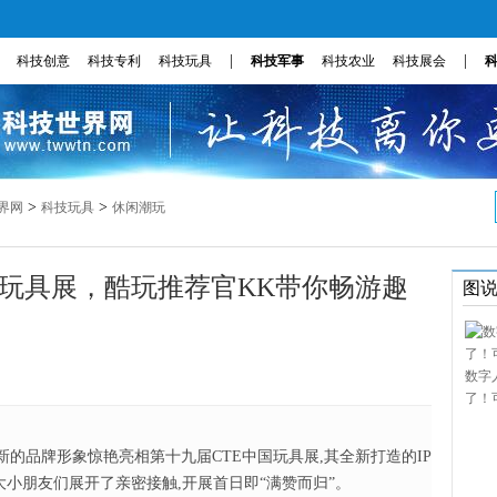
|
|
科技创意
科技专利
科技玩具
科技军事
科技农业
科技展会
>
>
界网
科技玩具
休闲潮玩
相上海玩具展，酷玩推荐官KK带你畅游趣
图
数字
了！
凯知乐以全新的品牌形象惊艳亮相第十九届CTE中国玩具展,其全新打造的IP
大小朋友们展开了亲密接触,开展首日即“满赞而归”。