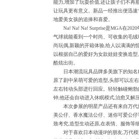
能力,增加了玩耍价值,还让孩子们不再
让玩具更有意义。新品一经推出便迅速“蹿
地爱美女孩的追捧和喜爱。
Na! Na! Na! Surprise
气球就能看到一个时尚、可收集的毛绒
尚玩偶,新颖的开箱体验,给人以满满的
以根据自己的爱好为女款娃娃变换造型。
酷炫出街。
日本潮流玩具品牌多美旗下的知名I
原了剧中呆萌可爱的造型,头部可以左右
左右转动头部进行回应。轻轻触碰鲍勃的
钟,他还会自动进入休眠模式,治愈又解
本次参展的明星产品还有来自万代旗
美公仔、香水魔法公仔、迷你可爱公仔等
致考究,造型生动还原,在表情、服饰等
对于喜欢日本动漫IP的朋友,万代模型