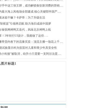
2. 打好手中这三张王牌，成功解锁食饮新消费的营销密码
3. 国内最大海上风电场全部建成 核心关键部件国产化攻关未来可期
 升级冰箱干嘛？卡萨帝：为了升级生活
 “海智摇篮”引领再启航 助力海归成就中国梦
 海尔食联网烤鸭又迭代，风味北京烤鸭上线
分享！3年转行UI设计，我都做了这些…..
8. 直播带货内卷下的流量买卖：顶流主播一场花上千万元，红利消退焦虑暴增
 Ⅰ/Ⅱ期试验显示科兴疫苗对儿童和青少年具安全性
10. “幼小衔接”被取消，幼升小只需要一支阿尔法蛋词典笔
关新闻