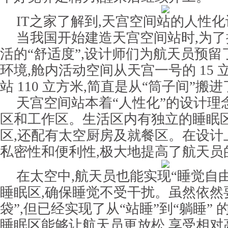
IT之家了解到,天宫空间站的人性
当我国开始建造天宫空间站时,为
活的“舒适度”,设计师们为航天员预
环境,舱内活动空间从天宫一号的 15
站 110 立方米
,简直是从“筒子间”搬进
天宫空间站本着“人性化”的设计理
区和工作区
。生活区内有独立的睡眠
区,还配有太空厨房及就餐区。在设计
私密性和便利性,极大地提高了航天员
在太空中,航天员也能实现“睡觉自由
睡眠区,确保睡觉不受干扰。虽然依然
袋”,但已经实现了
从“站睡”到“躺睡”
的
睡眠区能够让航天员更放松,享受相对