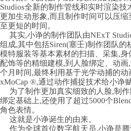
Studios全新的制作管线和实时渲染
更加生动形象,而且制作时间可以压缩
至更短的时间。
其实,小诤的制作团队由NExT Stud
组成,其中包括Siren(塞壬)制作团
模特服装等基本素材的扫描、采集,身
配饰等的精细建模,到人脸绑定、动画
个月时间,最终利用基于光学动捕的动
xMoCap ®,通过动作捕捉技术给小
为了制作更加真实细致的人脸,制
绑定基础上,还使用了超过5000个Blend
角色表情。
这就是小诤诞生的由来。
作为全球首位数字航天员,小诤是腾