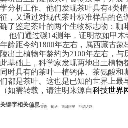
学分析工作。他们发现茶叶具有4类
征，又通过对现代茶叶标准样品的色
确了鉴定茶叶的两个生物标志物：咖
他们通过碳14测年，证明故如甲木
年龄距今约1800年左右，属西藏古
陵出土植物年龄约为2100年左右，
此基础上，科学家发现两地出土植物
同时具有的茶叶—植钙体、茶氨酸和
们都是茶叶。这也是已知的世界上最
（如需转载，请注明来源自
科技世界
关键字相关信息：
茶叶
实物
输送
西藏阿里
丝绸之路