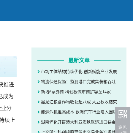
最新文章
市场主体结构持续优化 创新赋能产业发展
物流保通保畅：监测港口完成集装箱吞吐量环比增长4.9%
快推进
新增6家券商 科创板做市商扩容至14家
已成为
黑龙江粮食作物收获超八成 大豆秋收结束
企业分
能源危机推高成本 欧洲汽车行业陷入困境
业持续上
湖南怀化开辟澳大利亚海铁联运进口锑金精矿专列 将每月一趟
上交所：科创板股票做市交易业务准备就绪 全力推动科创板高质量发展