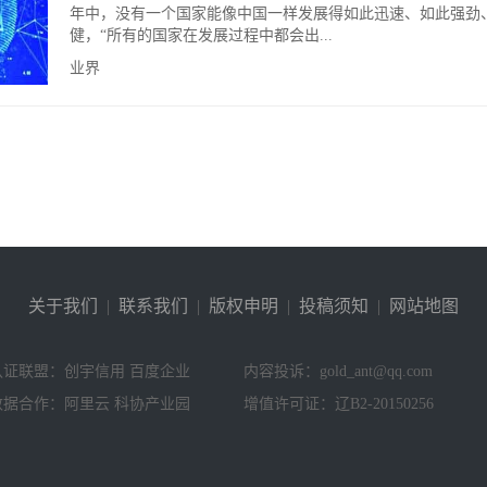
年中，没有一个国家能像中国一样发展得如此迅速、如此强劲
健，“所有的国家在发展过程中都会出...
业界
关于我们
|
联系我们
|
版权申明
|
投稿须知
|
网站地图
认证联盟：创宇信用 百度企业
内容投诉：gold_ant@qq.com
数据合作：阿里云 科协产业园
增值许可证：辽B2-20150256