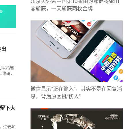
东京奥运会中国第13金由游泳健将张雨
霏斩获，一天斩获两枚金牌
转出
可以给微
二维码，
微信显示“正在输入”，其实不是在回复消
息，背后原因挺“伤人”
子留下大
过去40