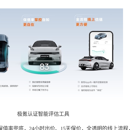
极氪认证智能评估工具
率兜底，24小时出价、15天保价，全透明的线上流程