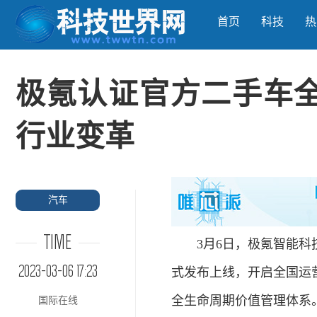
首页
科技
热
极氪认证官方二手车全
行业变革
汽车
TIME
3月6日，极氪智能科技旗下
2023-03-06 17:23
式发布上线，开启全国运
全生命周期价值管理体系
国际在线