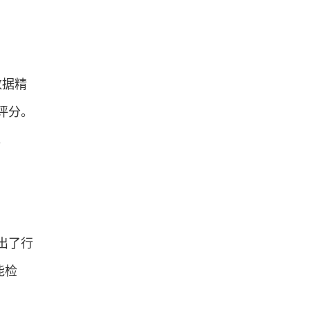
数据精
评分。
。
出了行
能检