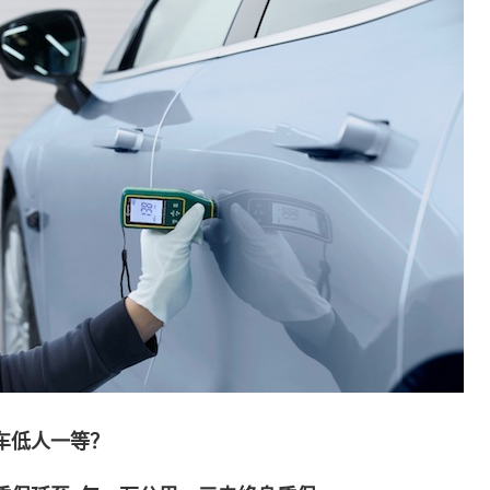
车低人一等？