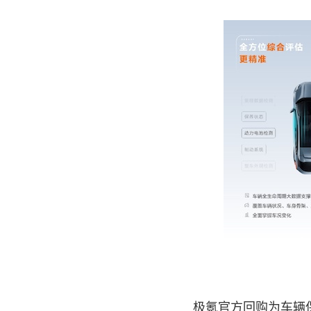
极氪官方回购为车辆保值