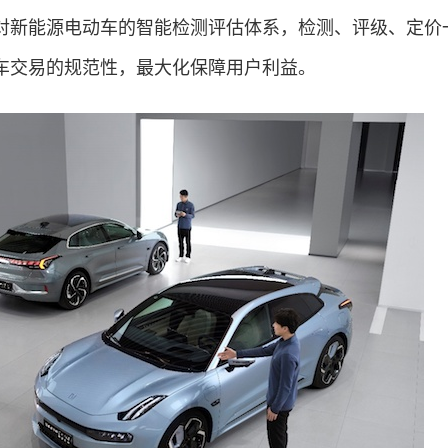
对新能源电动车的智能检测评估体系，检测、评级、定价
车交易的规范性，最大化保障用户利益。