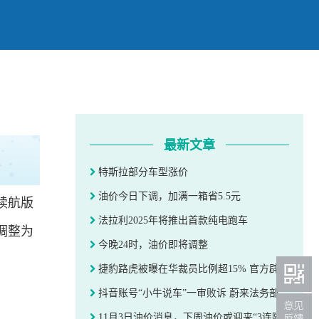
最新文章
特斯拉部分车型涨价
油价今日下调，加满一箱省5.5元
长续航版
法拉利2025年将推出首款纯电跑车
价调整为
今晚24时，油价即将调整
捷豹路虎被曝在华裁员比例超15% 官方辟谣：并未实施裁员
抖音账号“小牛说车”一审败诉 蔚来法务部：赔偿60万、致歉90天
11月3日油价消息，下周油价或迎来“3连降”