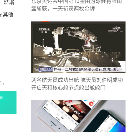
东京奥运会中国第13金由游泳健将张雨
。特斯
霏斩获，一天斩获两枚金牌
 Y其他
两名航天员成功出舱 航天员刘伯明成功
们。
开启天和核心舱节点舱出舱舱门