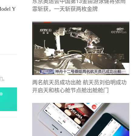
东京奥运会中国第13金由游泳健将张雨
霏斩获，一天斩获两枚金牌
el Y
们。
两名航天员成功出舱 航天员刘伯明成功
开启天和核心舱节点舱出舱舱门