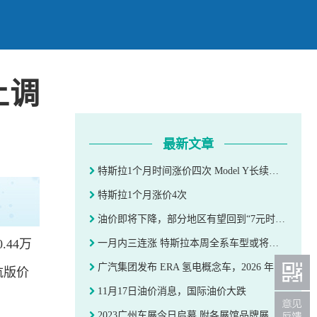
上调
最新文章
特斯拉1个月时间涨价四次 Model Y长续航版上调2000元至30.44万元
特斯拉1个月涨价4次
油价即将下降，部分地区有望回到“7元时代”
.44万
一月内三连涨 特斯拉本周全系车型或将再次涨价
广汽集团发布 ERA 氢电概念车，2026 年实现全固态电池装车
航版价
11月17日油价消息，国际油价大跌
2023广州车展今日启幕 附各展馆品牌展位图