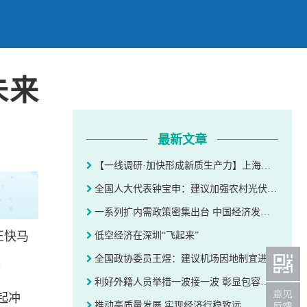
未来
最新文章
【一线调研·加快形成新质生产力】上海抢占未来产业发展制高点
全国人大代表钟宝申：建议加强农村光伏市场质量监察 避免大建大拆
一系列扩内需政策密集出台 中国经济发展脉动强劲有力
正快马
低空经济在深圳“飞起来”
全国政协委员王煜：建议机场因地制宜进行选址和建设
。
利好外籍人员举措一波接一波 彰显包容开放的大国自信
起冲
推动高质量发展 实现经济行稳致远