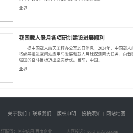
业界
我国载人登月各项研制建设进展顺利
据中国载人航天工程办公室29日消息，2024年，中国载人
将统筹推进空间站应用与发展和载人月球探测两大任务，向着
强国的奋斗目标迈出坚实步伐。目前，中国...
业界
关于我们
|
联系我们
|
版权申明
|
投稿须知
|
网站地图
认证联盟：创宇信用 百度企业
内容投诉：gold_ant@qq.com