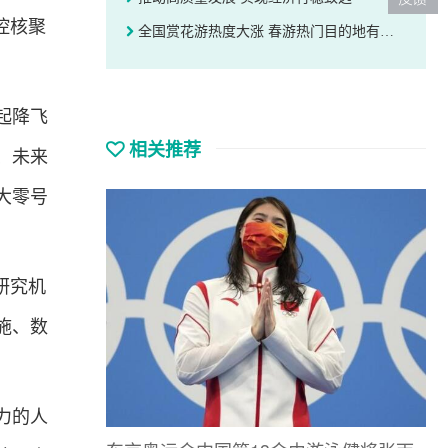
控核聚
全国赏花游热度大涨 春游热门目的地有哪些？
起降飞
相关推荐
、未来
大零号
研究机
施、数
力的人