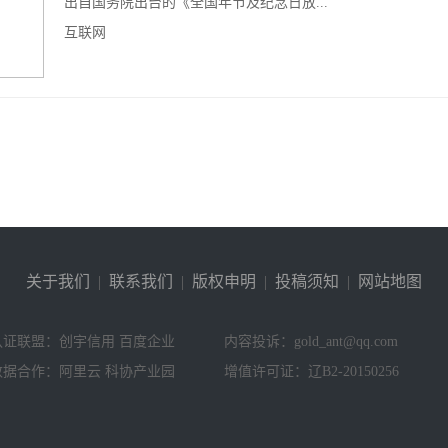
出自国务院出台的《全国年节及纪念日放...
互联网
关于我们
|
联系我们
|
版权申明
|
投稿须知
|
网站地图
认证联盟：创宇信用 百度企业
内容投诉：gold_ant@qq.com
数据合作：阿里云 科协产业园
增值许可证：辽B2-20150256