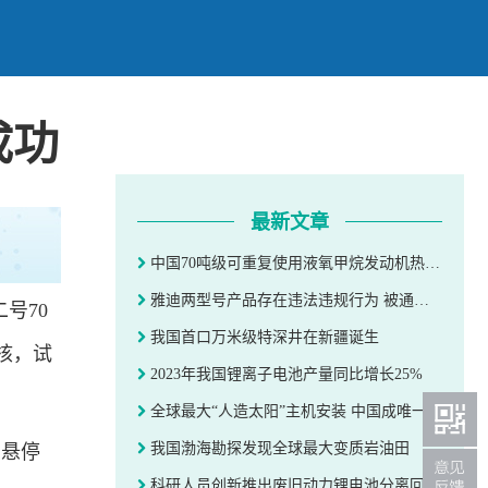
成功
最新文章
中国70吨级可重复使用液氧甲烷发动机热试车成功
雅迪两型号产品存在违法违规行为 被通报不得在北京市销售和登记上牌
号70
我国首口万米级特深井在新疆诞生
核，试
2023年我国锂离子电池产量同比增长25%
全球最大“人造太阳”主机安装 中国成唯一承包方
我国渤海勘探发现全球最大变质岩油田
中悬停
科研人员创新推出废旧动力锂电池分离回收新工艺