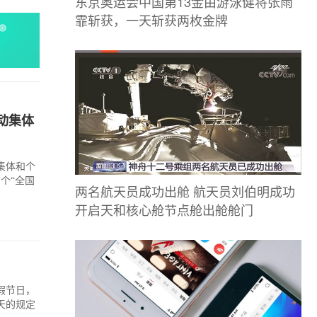
东京奥运会中国第13金由游泳健将张雨
霏斩获，一天斩获两枚金牌
动集体
集体和个
个“全国
两名航天员成功出舱 航天员刘伯明成功
开启天和核心舱节点舱出舱舱门
假节日，
天的规定