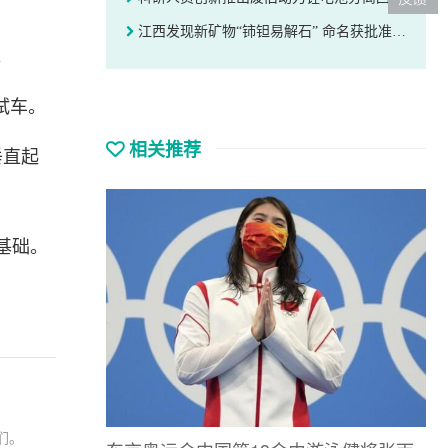
江西发现新矿物“铈钽易解石” 命名获批准通过
。
试车。
相关推荐
垂直起
基础。
们。