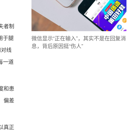
失者制
微信显示“正在输入”，其实不是在回复消
用于腿
息，背后原因挺“伤人”
和对线
每一道
度和患
，偏差
以真正