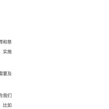
葬和祭
，实施
需要及
合我们
。比如