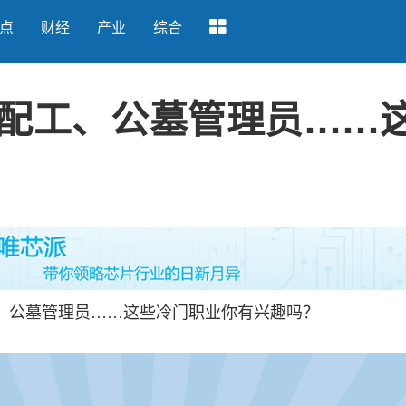
点
财经
产业
综合
肢装配工、公墓管理员……
、公墓管理员……这些冷门职业你有兴趣吗？