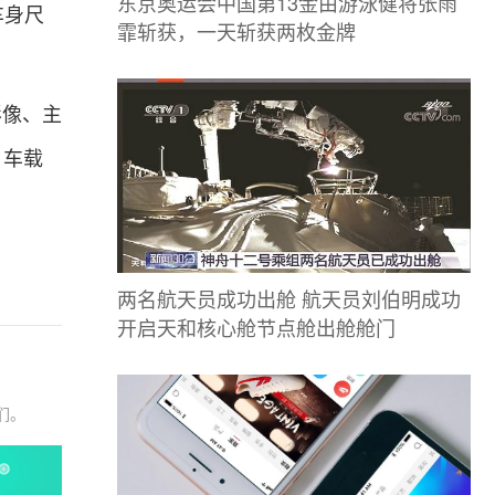
东京奥运会中国第13金由游泳健将张雨
车身尺
霏斩获，一天斩获两枚金牌
影像、主
、车载
两名航天员成功出舱 航天员刘伯明成功
开启天和核心舱节点舱出舱舱门
们。