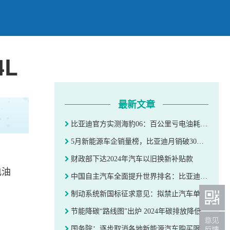
L
最新文章
比亚迪官方实测海豹06：百公里亏电油耗仅2.54L
5月新能源车企销量榜，比亚迪月销破30万辆
财政部下达2024年汽车以旧换新补贴款
电油
中国自主汽车全面提升世界排名：比亚迪、吉利并列第10
制动系统新国标征求意见：拟禁止汽车单踏板完全刹停
节能降碳“路线图”出炉 2024年碳排放降低3.9%
国务院：逐步取消各地新能源汽车购买限制