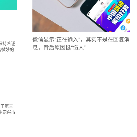
微信显示“正在输入”，其实不是在回复消
保持着谨
息，背后原因挺“伤人”
着微妙的
布了第三
中绍兴市