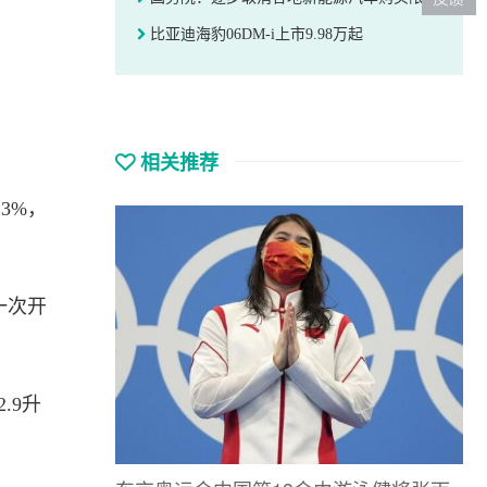
比亚迪海豹06DM-i上市9.98万起
相关推荐
3%，
一次开
.9升