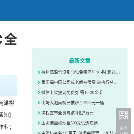
℃全
最新文章
杭州高温气没到40℃免费停车4小时 超过40℃全天免费停车
家乐福中国公司成老赖被限高 被执行总金额超218万
微信上架提现免费券 需10-20金币
高温橙
山姆大泡面桶已被炒至1999元一桶
携程宣布全员每孩补贴5万元
通知》
山姆泡面桶炒至500元仍遭疯抢
作业；
中消协点名“五月天”演唱会退票、“东航50万积分被清零”事件