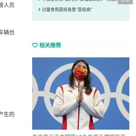
管人员
过量食用荔枝易患“荔枝病”
车辆也
相关推荐
产生的