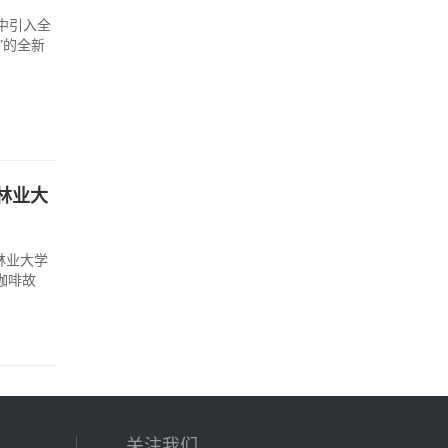
中引入全
色”的全新
林业大
林业大学
咖啡故
关注我们