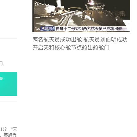
两名航天员成功出舱 航天员刘伯明成功
开启天和核心舱节点舱出舱舱门
们。
1分，“天
洋、蔡旭哲