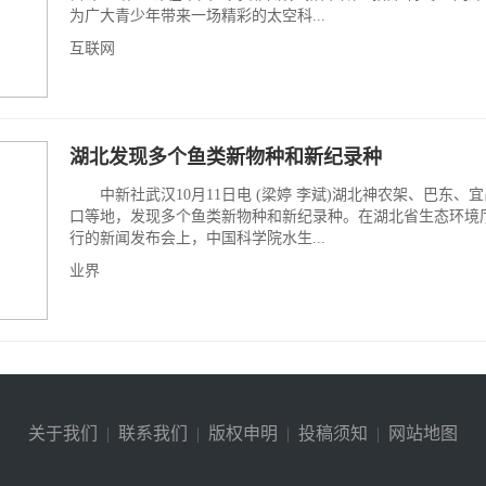
为广大青少年带来一场精彩的太空科...
互联网
湖北发现多个鱼类新物种和新纪录种
中新社武汉10月11日电 (梁婷 李斌)湖北神农架、巴东、
口等地，发现多个鱼类新物种和新纪录种。在湖北省生态环境厅
行的新闻发布会上，中国科学院水生...
业界
关于我们
|
联系我们
|
版权申明
|
投稿须知
|
网站地图