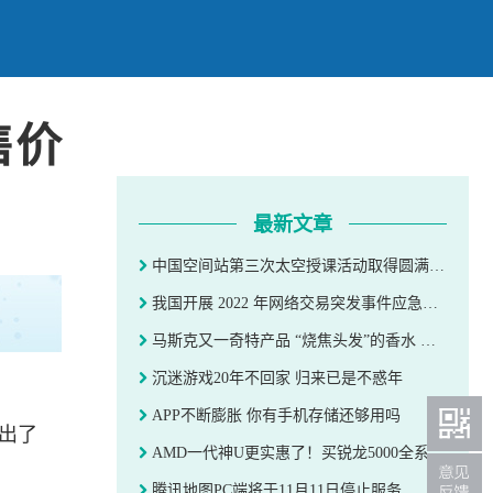
售价
最新文章
中国空间站第三次太空授课活动取得圆满成功
我国开展 2022 年网络交易突发事件应急实战演练，阿里、京东、拼多多等参加
马斯克又一奇特产品 “烧焦头发”的香水 每瓶售价100美元
沉迷游戏20年不回家 归来已是不惑年
APP不断膨胀 你有手机存储还够用吗
卖出了
AMD一代神U更实惠了！买锐龙5000全系处理器送330元大作《神秘海域》PC版
腾讯地图PC端将于11月11日停止服务