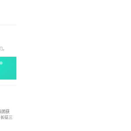
们。
集团获
用长征三