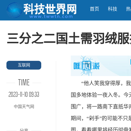
首页
科技
热
三分之二国土需羽绒服
互联网
TIME
“他人笑我穿得厚，我笑
2023-11-10 09:33
国多地体验一夜入冬。今天
围广，将一路南下直抵华南
中国天气网
期间，“剁手”的可能不
图，看看哪里将经历彻骨
分享