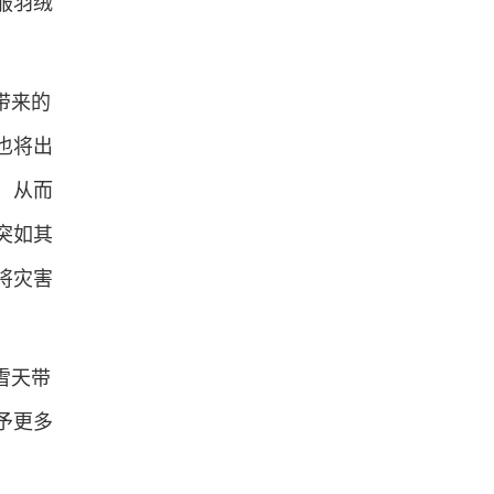
服羽绒
带来的
也将出
，从而
突如其
将灾害
雪天带
予更多