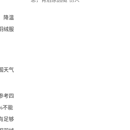
，降温
羽绒服
国天气
参考四
%不能
有足够