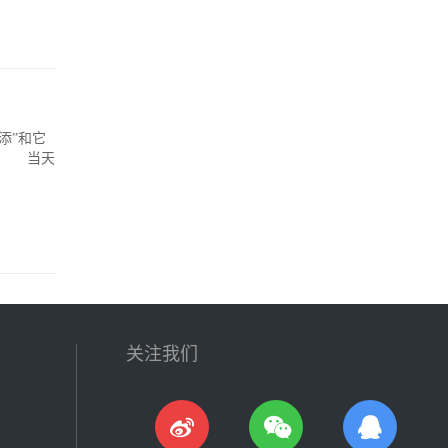
添”和它
国。 当天
关注我们