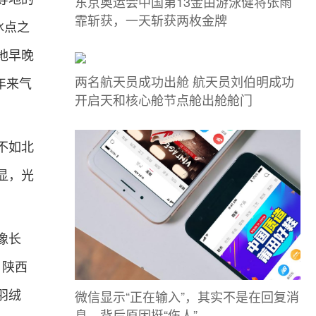
东京奥运会中国第13金由游泳健将张雨
霏斩获，一天斩获两枚金牌
冰点之
地早晚
两名航天员成功出舱 航天员刘伯明成功
年来气
开启天和核心舱节点舱出舱舱门
不如北
显，光
像长
、陕西
微信显示“正在输入”，其实不是在回复消
羽绒
息，背后原因挺“伤人”