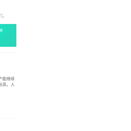
们。
产能继续
新高，人