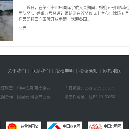
近日，在第七十四届国际宇航大会期间，嫦娥五号团队获颁
团队奖”。嫦娥五号总设计师胡浩在颁奖仪式上宣布：嫦娥五
样品即将面向国际开放申请，欢迎各国...
业界
关于我们
|
联系我们
|
版权申明
|
投稿须知
|
网站地图
认证联盟：创宇信用 百度企业
内容投诉：gold_ant@qq.com
数据合作：阿里云 科协产业园
增值许可证：辽B2-20150256