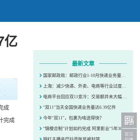
7亿
最新文章
国家邮政局：邮政行业1-10月快递业务量1051.7亿件
上海：减少快递、外卖、电商等行业过度包装
电商平台回应双11变冷：交易额并未大幅下滑
完成
“双11”当天全国快递业务量达6.39亿件
今年“双11”，包裹为啥送得快？
累计完成
“锦橙合制”计划如约完成 阿里影业“5年30部”内容目标再进阶
网红主播辛巴抖音账号被封禁