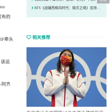
en
RTS《战锤西格玛时代：毁灭之境》支持DLSS 2！耕升携玩家踏上征服之路！
年宣布的
相关推荐
IF牵头
，该运
-阿齐