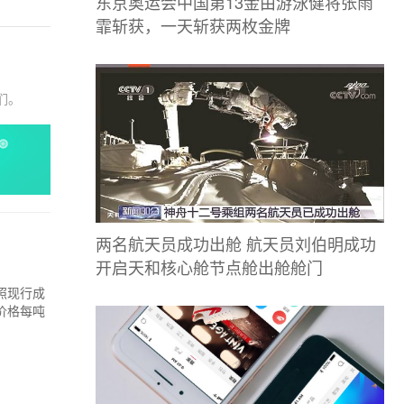
东京奥运会中国第13金由游泳健将张雨
霏斩获，一天斩获两枚金牌
们。
两名航天员成功出舱 航天员刘伯明成功
开启天和核心舱节点舱出舱舱门
照现行成
油价格每吨