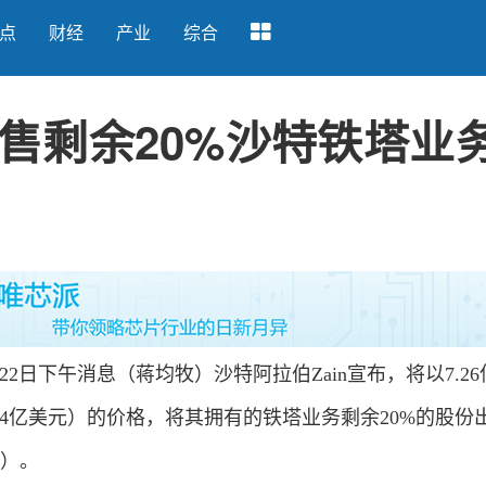
点
财经
产业
综合
元出售剩余20%沙特铁塔业
22日下午消息（蒋均牧）沙特阿拉伯Zain宣布，将以7.2
.94亿美元）的价格，将其拥有的铁塔业务剩余20%的股份
F）。