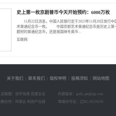
史上第一枚京剧普币今天开始预约：6000万枚
11月22日消息，中国人民银行定于2023年11月28日发行
术普通纪念币一枚。 中国京剧艺术普通纪念币是历史上第
题材的普通纪念币，还是我国继冬奥币...
互联网
关于我们
|
联系我们
|
版权申明
|
投稿须知
|
网站地图
认证联盟：创宇信用 百度企业
内容投诉：gold_ant@qq.com
数据合作：阿里云 科协产业园
增值许可证：辽B2-20150256