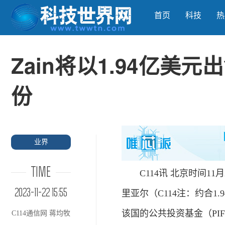
首页
科技
热
Zain将以1.94亿美
份
业界
TIME
C114讯 北京时间11月
2023-11-22 15:55
里亚尔（C114注：约合1
该国的公共投资基金（PI
C114通信网 蒋均牧