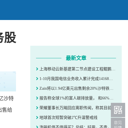
务股
最新文章
上海移动云新基建第二节点建设工程鲲鹏服务器集采：万达、执讯中标
1-10月我国电信业务收入累计完成14168亿元 同比增长6.9%
Zain将以1.94亿美元出售剩余20%沙特铁塔业务股份
6亿沙特
报告称全球1%的富人碳排放量， 和66%（51.1亿人）不富裕人群相当
荣耀董事长万飚回应离职传闻，称其目前仍在公司任职
出售给
地球首次短暂突破2℃升温警戒线
洗碗机值不值得买？总结：好用，不贵，不废水