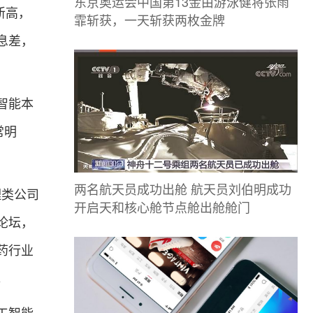
东京奥运会中国第13金由游泳健将张雨
新高，
霏斩获，一天斩获两枚金牌
息差，
智能本
常明
两名航天员成功出舱 航天员刘伯明成功
理类公司
开启天和核心舱节点舱出舱舱门
论坛，
药行业
。