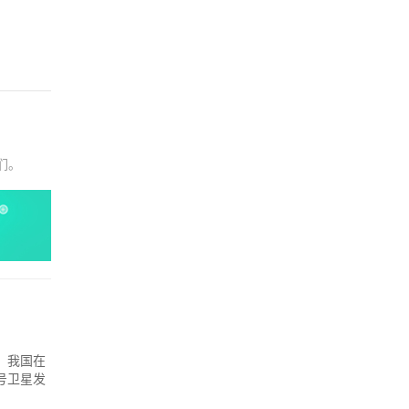
们。
，我国在
号卫星发