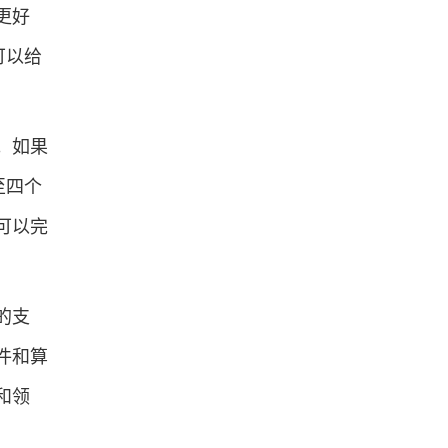
更好
可以给
。如果
至四个
可以完
的支
件和算
和领