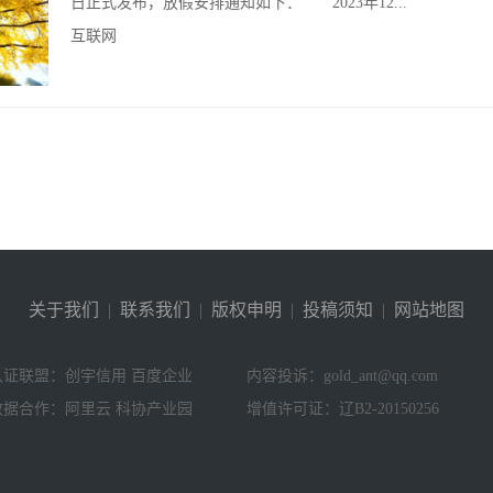
日正式发布，放假安排通知如下： 2023年12...
互联网
关于我们
|
联系我们
|
版权申明
|
投稿须知
|
网站地图
认证联盟：创宇信用 百度企业
内容投诉：gold_ant@qq.com
数据合作：阿里云 科协产业园
增值许可证：辽B2-20150256