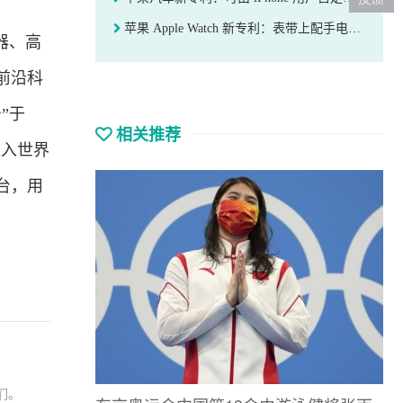
苹果 Apple Watch 新专利：表带上配手电筒模块
器、高
前沿科
”于
相关推荐
进入世界
台，用
。
们。