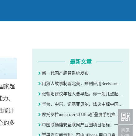
最新文章
新一代国产超算系统发布
用狼人故事制霸北美，短剧应用Reelshort和它背后的中国赢家｜产品观察
国家超
张朝阳建议年轻人要早起，你一般几点起床？
能力、
华为、中兴、诺基亚贝尔、烽火中标中国移动PON设备集采
性能计
摩托罗拉moto razr40 Ultra折叠屏手机推出PANTONE限定粉色：明年1月上市
心的多
中国联通雄安互联网产业园项目招标：一期总投资9.78亿元
苹果汽车新专利：可由 iPhone 用户自定义数字车牌