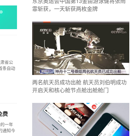
东京奥运会中国第13金由游泳健将张雨
霏斩获，一天斩获两枚金牌
甘肃省公
首条自动
两名航天员成功出舱 航天员刘伯明成功
开启天和核心舱节点舱出舱舱门
免费
新的一年
的通知今