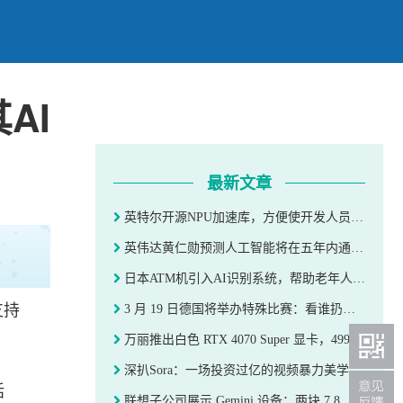
AI
最新文章
英特尔开源NPU加速库，方便使开发人员优化其AI应用
英伟达黄仁勋预测人工智能将在五年内通过图灵测试
日本ATM机引入AI识别系统，帮助老年人远离电信诈骗
支持
3 月 19 日德国将举办特殊比赛：看谁扔服务器扔得最远
万丽推出白色 RTX 4070 Super 显卡，4999 元
深扒Sora：一场投资过亿的视频暴力美学 | Future
括
联想子公司展示 Gemini 设备：两块 7.8 英寸 E Ink 屏幕、360 度旋转铰链