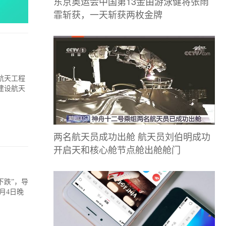
东京奥运会中国第13金由游泳健将张雨
霏斩获，一天斩获两枚金牌
航天工程
建设航天
两名航天员成功出舱 航天员刘伯明成功
开启天和核心舱节点舱出舱舱门
下跌”，导
月4日晚