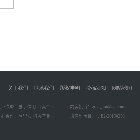
关于我们
|
联系我们
|
版权申明
|
投稿须知
|
网站地图
认证联盟：创宇信用 百度企业
内容投诉：gold_ant@qq.com
数据合作：阿里云 科协产业园
增值许可证：辽B2-20150256