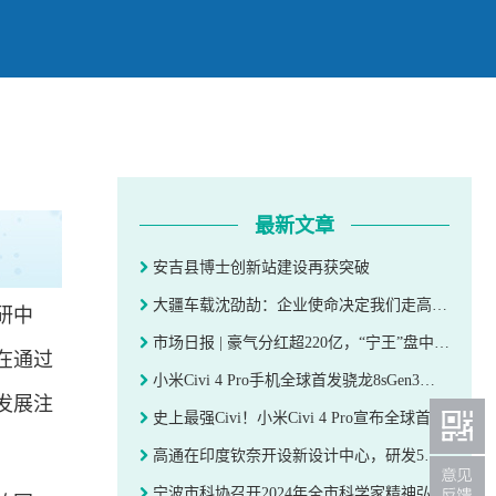
最新文章
安吉县博士创新站建设再获突破
大疆车载沈劭劼：企业使命决定我们走高性价比路线｜36氪专访
研中
市场日报 | 豪气分红超220亿，“宁王”盘中大涨；听花酒“翻车”，青海春天一字跌停；飞行汽车概念“起飞”， AI概念再度走强
在通过
小米Civi 4 Pro手机全球首发骁龙8sGen3处理器，深度融合澎湃OS
发展注
史上最强Civi！小米Civi 4 Pro宣布全球首发第三代骁龙8s
高通在印度钦奈开设新设计中心，研发5G/Wi-Fi等技术
宁波市科协召开2024年全市科学家精神弘扬工作推进会