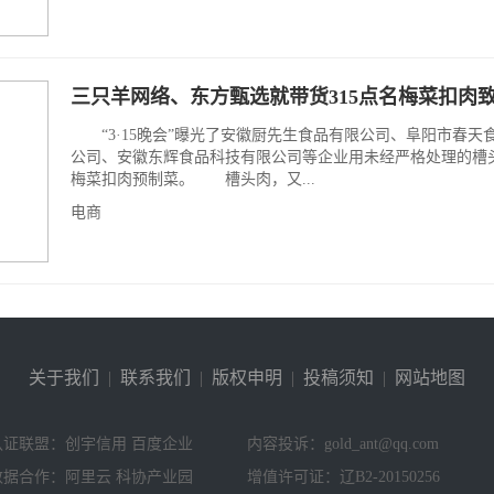
三只羊网络、东方甄选就带货315点名梅菜扣肉
“3·15晚会”曝光了安徽厨先生食品有限公司、阜阳市春天
公司、安徽东辉食品科技有限公司等企业用未经严格处理的槽
梅菜扣肉预制菜。 槽头肉，又...
电商
关于我们
|
联系我们
|
版权申明
|
投稿须知
|
网站地图
认证联盟：创宇信用 百度企业
内容投诉：gold_ant@qq.com
数据合作：阿里云 科协产业园
增值许可证：辽B2-20150256