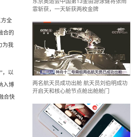
东京奥运会中国第13金由游泳健将张雨
霏斩获，一天斩获两枚金牌
三方全
融合的
力为我
”，以
两名航天员成功出舱 航天员刘伯明成功
纳入博
开启天和核心舱节点舱出舱舱门
融合快