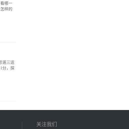
看哪一
出怎样的
号遥三运
1分，探
关注我们