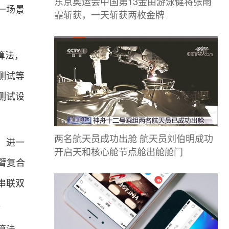
东京奥运会中国第13金由游泳健将张雨
一场景
霏斩获，一天斩获两枚金牌
算法，
测试等
测试设
两名航天员成功出舱 航天员刘伯明成功
、进一
开启天和核心舱节点舱出舱舱门
臂复合
串联双
。