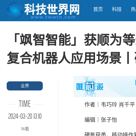
首页
科技
热
「飒智智能」获顺为等
复合机器人应用场景丨
业界
TIME
作者｜韦巧玲 肖千平
2024-03-20 13:10
编辑｜张子怡
36氪
硬氪获悉，移动操作复