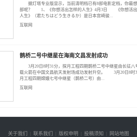
据灯塔专业版显示，当前清明档已有8部电影定档，你最想
部呢？ 1、《你想活出怎样的人生》4月3日 《你想活
人生》（君たちはどう生きるか）是日本宫崎骏...
互联网
鹊桥二号中继星在海南文昌发射成功
3月20日8时31分，探月工程四期鹊桥二号中继星由长征八
载火箭在中国文昌航天发射场成功发射升空。 3月20日8时3
月工程四期嫦娥七号中继星（鹊桥二号）由...
互联网
关于我们
|
联系我们
|
版权申明
|
投稿须知
|
网站地图