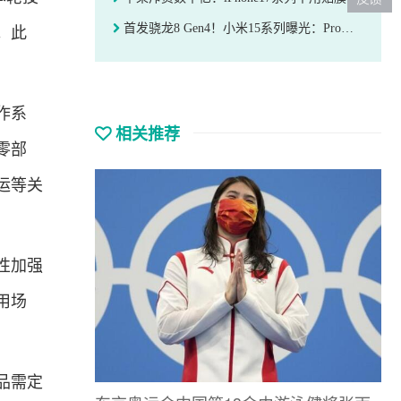
首发骁龙8 Gen4！小米15系列曝光：Pro大升级用上潜望长焦
。此
作系
相关推荐
零部
运等关
性加强
用场
品需定