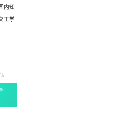
国内知
交工学
们。