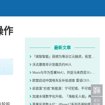
操作
最新文章
「飒智智能」获顺为等近亿元融资，拓宽移动操作复合机器人应用场景丨硬氪首发
沃达康南非计划裁员约80人
Maxis与华为签署MoU，共促马来西亚5G-A商用和普及
欧盟启动中国电车反补贴调查 雷诺CEO：完全对华关上大门最糟糕
前首富“抄底”新能源：宁可犯错，不可错过 | 焦点分析
加速水域数字化升级，「海舶无人船」再获战略融资 | 硬氪首发
本轮投
苹果斥资数十亿：iPhone17系列不用贴膜了