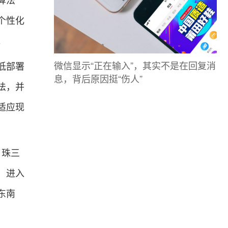
算法
个性化
。
微信显示“正在输入”，其实不是在回复消
低部署
息，背后原因挺“伤人”
法，并
适应现
、珠三
，进入
东南