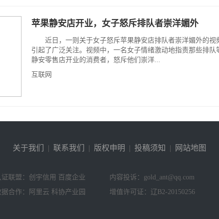
苹果静安店开业，女子怒斥排队者崇洋媚外
近日，一则关于女子怒斥苹果静安店排队者崇洋媚外的视
引起了广泛关注。视频中，一名女子情绪激动地指责那些排队
静安零售店开业的消费者，怒斥他们崇洋...
互联网
关于我们
|
联系我们
|
版权申明
|
投稿须知
|
网站地图
认证联盟：创宇信用 百度企业
内容投诉：gold_ant@qq.com
数据合作：阿里云 科协产业园
增值许可证：辽B2-20150256