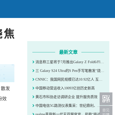
烧焦
最新文章
消息称三星将于7月推出Galaxy Z Fold6/Flip6折叠屏新品
三 Galaxy S24 Ultra的S Pen手写笔散发“烧焦味”？ 官方称无需担心
CNNIC：我国网民规模已达10.92亿人 互联网普及率达77.5%
 散发
中国移动营运收入10093亿创历史新高
黄石市科协走访调研企业 提升服务质效
纷效
中国电信5G路测仪表集采：世纪鼎利、万思维、华虎兄弟三家瓜分
realme真我新一代无双屏官宣，号称“挑战屏幕体验的行业上限”