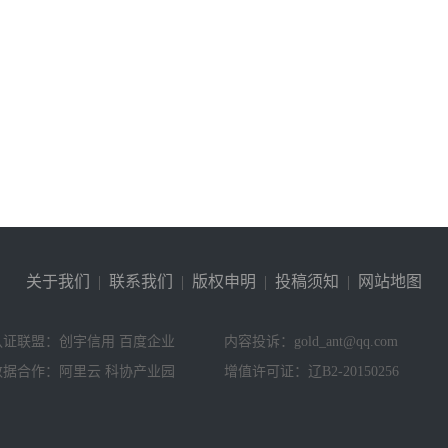
关于我们
|
联系我们
|
版权申明
|
投稿须知
|
网站地图
认证联盟：创宇信用 百度企业
内容投诉：gold_ant@qq.com
数据合作：阿里云 科协产业园
增值许可证：辽B2-20150256