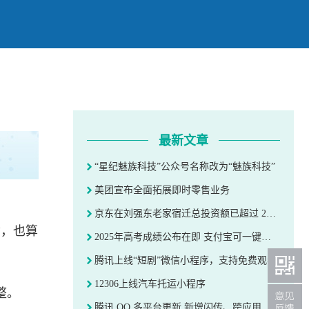
最新文章
“星纪魅族科技”公众号名称改为“魅族科技”
美团宣布全面拓展即时零售业务
京东在刘强东老家宿迁总投资额已超过 200 亿元
”，也算
2025年高考成绩公布在即 支付宝可一键查分
腾讯上线“短剧”微信小程序，支持免费观看
12306上线汽车托运小程序
整。
腾讯 QQ 多平台更新 新增闪传、跨应用分享等功能