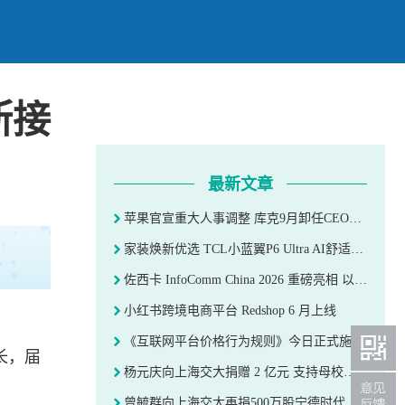
斯接
最新文章
苹果官宣重大人事调整 库克9月卸任CEO特努斯接棒
家装焕新优选 TCL小蓝翼P6 Ultra AI舒适睡眠空调打造“零存在感”睡眠环境
佐西卡 InfoComm China 2026 重磅亮相 以"进口平替"赋能投影产业升级
小红书跨境电商平台 Redshop 6 月上线
《互联网平台价格行为规则》今日正式施行 严管大数据杀熟与虚假补贴
长，届
杨元庆向上海交大捐赠 2 亿元 支持母校楼宇更新焕新
曾毓群向上海交大再捐500万股宁德时代股票 市值超20亿元