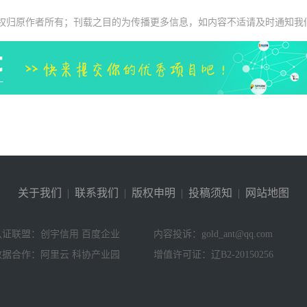
权归原作者所有；刊载之目的为传播更多信息，如内容不适请及时通知我
关于我们
|
联系我们
|
版权申明
|
投稿须知
|
网站地图
认证联盟：创宇信用 百度企业
内容投诉：gold_ant@qq.com
数据合作：阿里云 科协产业园
增值许可证：辽B2-20150256