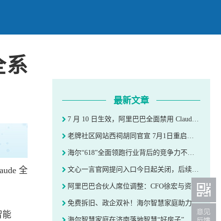
全系
最新文章
7 月 10 日生效，阿里巴巴全面禁用 Claude 全系产品
老牌社区网站西祠胡同官宣 7月1日重启，更换全新域名
海尔“618”全面领跑行业背后的竞争力不只是销量 更是战略引领
de 全
文心一言官网提问入口今日起关闭，后续用户迁移至百度文心网站继续使用
阿里巴巴合伙人席位调整：CFO徐宏与资深副总裁周靖人新晋加入
免费拆旧、政企双补！海尔智慧家庭助力用户轻松焕新“好房子”
智能
海尔智慧家庭在济南落地智慧“好房子”