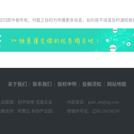
权归原作者所有；刊载之目的为传播更多信息，如内容不适请及时通知我
关于我们
|
联系我们
|
版权申明
|
投稿须知
|
网站地图
认证联盟：创宇信用 百度企业
内容投诉：gold_ant@qq.com
数据合作：阿里云 科协产业园
增值许可证：辽B2-20150256