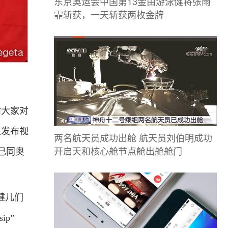
东京奥运会中国第13金由游泳健将张雨
霏斩获，一天斩获两枚金牌
大家对
上发布视
两名航天员成功出舱 航天员刘伯明成功
开启天和核心舱节点舱出舱舱门
己同奥
健儿们
p”