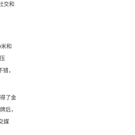
社交和
0米和
部压
不错，
得了金
金牌后，
交媒