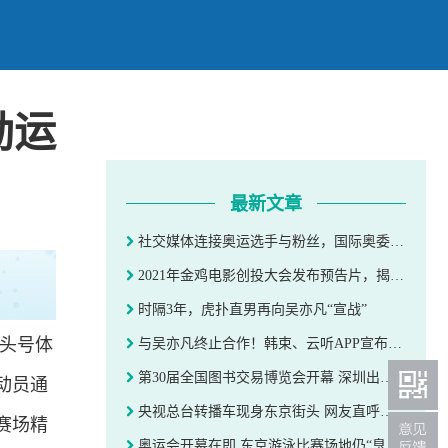
励运
最新文章
社交媒体连接奥运选手与粉丝，国际奥委会鼓励运动员分享奥运经历
2021年金鸡电影创投大会发布预告片，揭晓金牌制片人评审团阵容
时隔3年，虎扑直男再向吴亦凡“宣战”
头号体
与吴亦凡终止合作！韩束、云听APP宣布解约，良品铺子称合作去年已到期
第30届全国图书交易博览会开幕 深圳出版很“吸睛”
动员通
央视总台转播车现身东京街头 网友直呼这抹“中国红”真靓丽
赛场精
奥运会开幕在即 东京游泳比赛场地仍“臭气熏天”