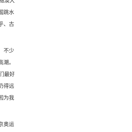
随澳大
国跳水
乎、古
，不少
高潮。
们最好
扔得远
因为我
京奥运