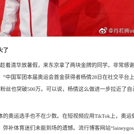
火了
着清华放暑假，来东京拿了两块金牌的同学。非常感谢
。”中国军团本届奥运会首金获得者杨倩28日在社交平台
的粉丝也突破500万。可以说，杨倩这么做进一步拉近了自
奥运选手也不在少数。在短视频应用TikTok上，奥运
补体育迷们未能到场的遗憾。流行博客网站“laineygossi