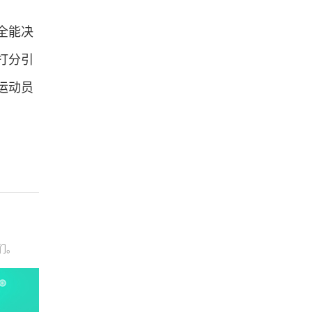
全能决
打分引
运动员
们。