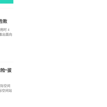
告败
用时 4
推出面向
险“拔
国际空间
际空间站