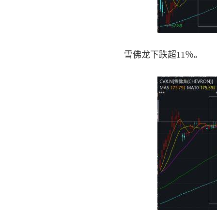
雪佛龙下跌超11％。