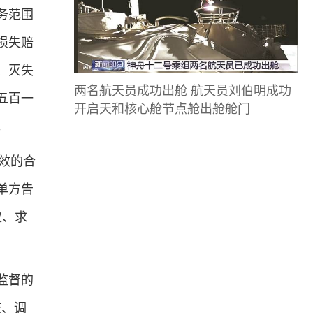
务范围
损失赔
、灭失
两名航天员成功出舱 航天员刘伯明成功
五百一
开启天和核心舱节点舱出舱舱门
。
效的合
单方告
权、求
监督的
查、调