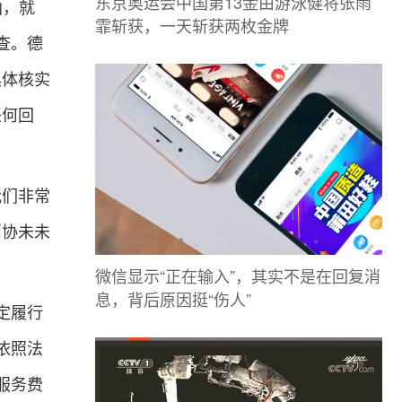
东京奥运会中国第13金由游泳健将张雨
函，就
霏斩获，一天斩获两枚金牌
查。德
具体核实
任何回
我们非常
消协未未
微信显示“正在输入”，其实不是在回复消
息，背后原因挺“伤人”
定履行
依照法
服务费