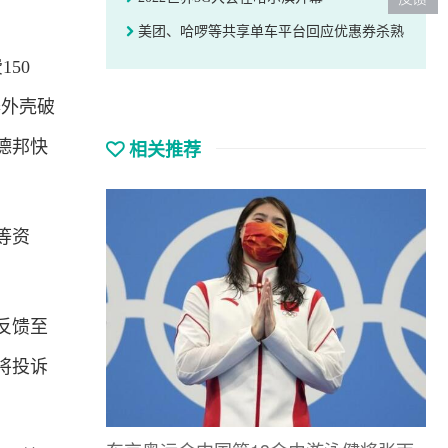
美团、哈啰等共享单车平台回应优惠券杀熟
50
器外壳破
相关推荐
德邦快
等资
反馈至
将投诉