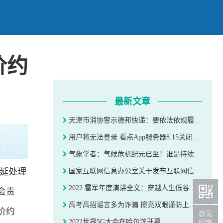
价约
最新文章
天津市消协警示德邦快递：要依法依规履行保价约定
用户将无法登录 看点App服务器8.15关闭停运
气象学者：气候危机纪元已至！谁是持续高温“幕后推手”
延处理
国家互联网信息办公室关于发布互联网信息服务算法备案信息的公告
2022 雷军年度演讲全文：穿越人生低谷的感悟
会责
高考高招谣言多为诈骗 擦亮双眼谨防上当——涉高考高招辟谣榜综述
价约
2022世界5G大会在哈尔滨开幕