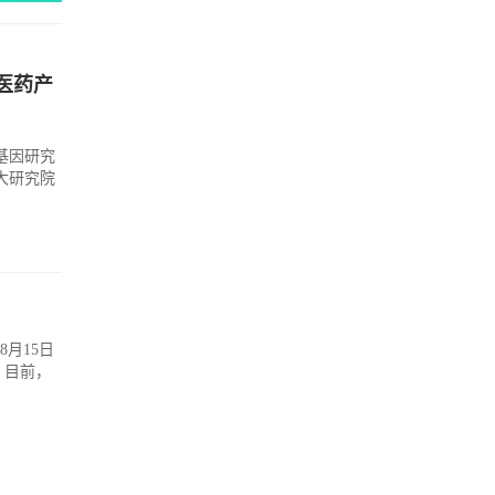
医药产
基因研究
大研究院
月15日
。目前，