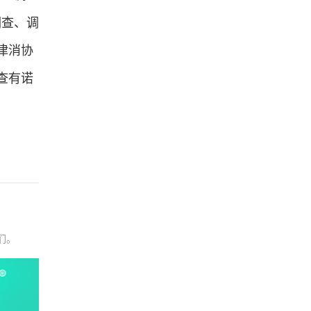
调查、调
津消协
查有诺
们。