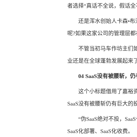
者选择“真话不全说，假话全
还是浑水创始人卡森•布洛克(
呢?如果这家公司的管理层都
不管当初马车作坊主们如何
业还是在全球蓬勃发展起来
04 SaaS没有被腰斩
这个小标题借用了嘉裕资本创
SaaS没有被腰斩仍有巨大
“伪SaaS绝对不投，Saa
SaaS化部署、SaaS化收费。