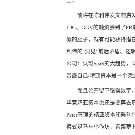
里。
或许在陈利伟发文的启发下
IDG、GGV的融资尝到了P
假的胆子，就有可能获得潜在
利伟的“洞见”前后矛盾、逻
公司：认可SaaS的大趋势
暴露自己/靖亚资本是一个完
而且公开留下错误数字，对
毕竟靖亚资本也还是要再去募资
Peter管理的靖亚资本和陈
模式是马车小作坊，青菜萝