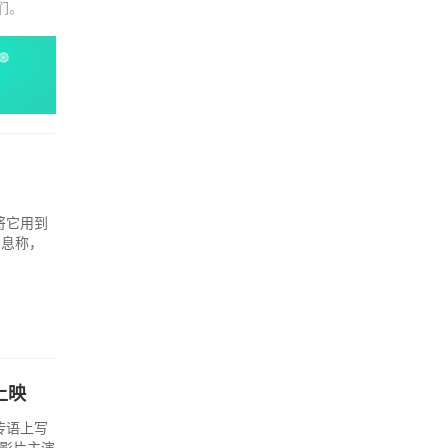
们。
将它用到
消息称，
上映
传语上写