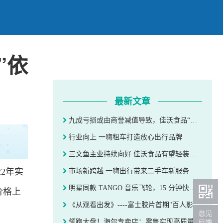
”依
最新文章
九成亏损或由商誉减值导致，佳沃食品“护城河”依旧稳固
行业向上 一嗨租车打造放心出行品牌
三文鱼主业持续向好 佳沃食品有望轻装上阵
22年实
市场新跨越 一嗨出行带来二手车新服务生态
明星同款 TANGO 音乐飞轮，15 分钟快乐运动
价格上
《从观看出发》----富士胶片首期"百人影创官"作品展即将开幕
领跑大盘！海尔专卖店：零售实现高质量两位数逆增