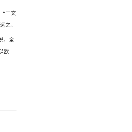
，“三文
而远之。
说，全
以欧