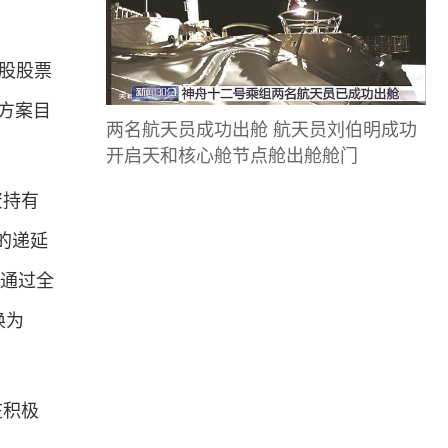
A股股票
增方案目
两名航天员成功出舱 航天员刘伯明成功
开启天和核心舱节点舱出舱舱门
资持有
应的递延
h通过全
换为
在积极