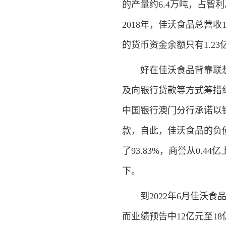
的产量约6.4万吨，占智利
2018年，佳沃食品总营收
的货币资金余额只有1.23
好在佳沃食品背靠联想这
及向银行贷款等方式筹措约
中国银行澳门分行承诺以银
款，自此，佳沃食品的负债率
了93.83%，商誉从0.
下。
到2022年6月佳沃食品资产
而业绩预告中12亿元至1