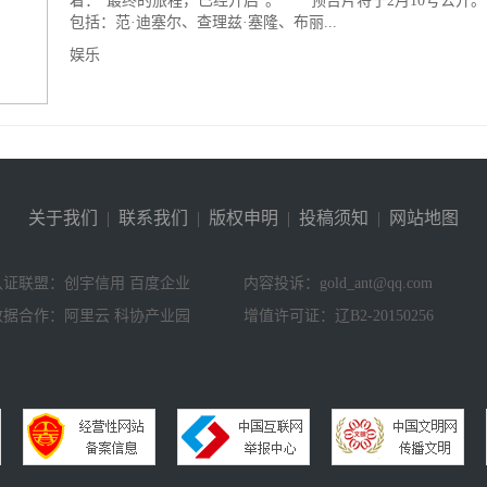
着：“最终的旅程，已经开启”。 预告片将于2月10号公开
包括：范·迪塞尔、查理兹·塞隆、布丽...
娱乐
关于我们
|
联系我们
|
版权申明
|
投稿须知
|
网站地图
认证联盟：创宇信用 百度企业
内容投诉：gold_ant@qq.com
数据合作：阿里云 科协产业园
增值许可证：辽B2-20150256