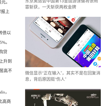
东京奥运会中国第13金由游泳健将张雨
美元。
霏斩获，一天斩获两枚金牌
财报上
转债以
5%。
购贷
%上升到
直居高不
微信显示“正在输入”，其实不是在回复消
息，背后原因挺“伤人”
is，
此高商