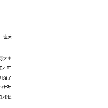
，佳沃
两大主
证才可
加强了
的养殖
性和长