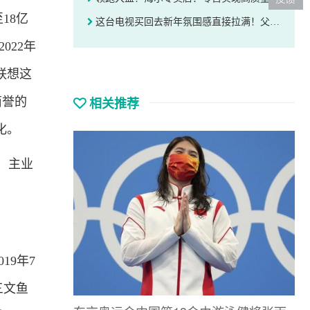
18亿
这台电视买回去新年氛围感直接拉满！父母笑得合不拢嘴
022年
联想这
相关推荐
商誉的
化。
，主业
19年7
三文鱼