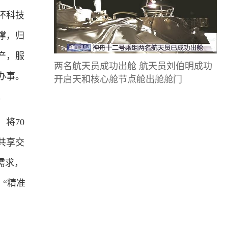
环科技
撑，归
产，服
两名航天员成功出舱 航天员刘伯明成功
办事。
开启天和核心舱节点舱出舱舱门
。
将70
共享交
需求，
、“精准