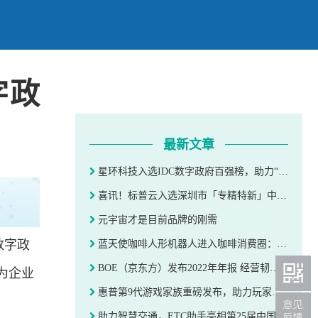
字政
最新文章
星环科技入选IDC数字政府百强榜，助力“数字政府建设”获权威认可
喜讯！标普云入选深圳市「专精特新」中小企业
元宇宙才是目前品牌的刚需
数字政
蓝天使咖啡人形机器人进入咖啡消费圈：不只是更高效
BOE（京东方）发布2022年年报 经营韧性持续提升
为企业
惠普第9代游戏家族重磅发布，助力玩家「玩出内力 再来亿把」
。
助力智慧交通，ETC助手亮相第25届中国高速公路信息化大会