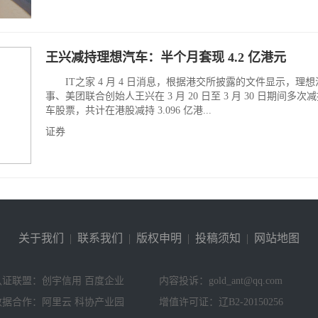
王兴减持理想汽车：半个月套现 4.2 亿港元
IT之家 4 月 4 日消息，根据港交所披露的文件显示，理想
事、美团联合创始人王兴在 3 月 20 日至 3 月 30 日期间多次
车股票，共计在港股减持 3.096 亿港...
证券
关于我们
|
联系我们
|
版权申明
|
投稿须知
|
网站地图
认证联盟：创宇信用 百度企业
内容投诉：gold_ant@qq.com
数据合作：阿里云 科协产业园
增值许可证：辽B2-20150256