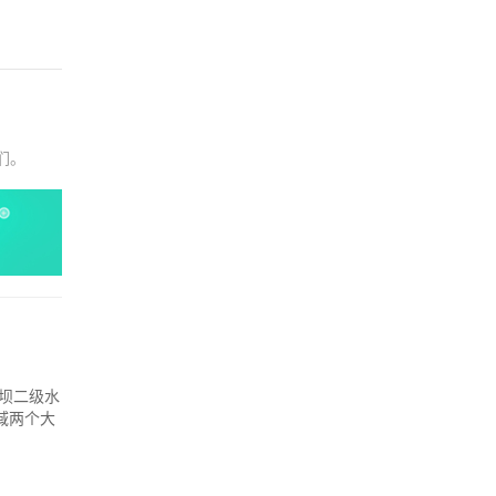
们。
坝二级水
域两个大