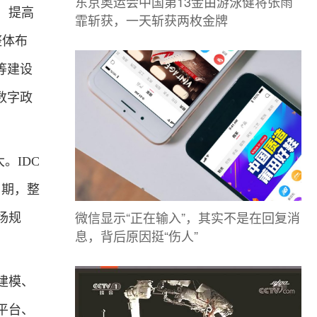
东京奥运会中国第13金由游泳健将张雨
，提高
霏斩获，一天斩获两枚金牌
整体布
等建设
数字政
。IDC
口期，整
微信显示“正在输入”，其实不是在回复消
场规
息，背后原因挺“伤人”
建模、
平台、