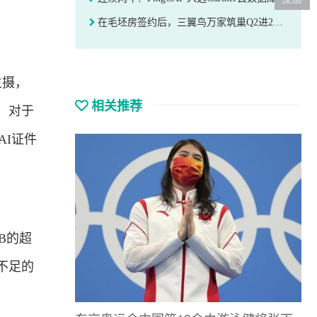
在毛坯房签约后，三翼鸟万家筑巢Q2进2000小区
主摄，
相关推荐
，对于
AI证件
B的超
不足的