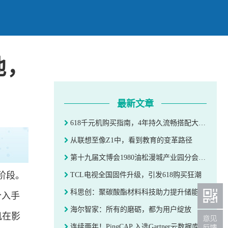
池，
最新文章
618千元机购买指南，4年持久流畅搭配大电池，OPPO K11x值得买吗？
从联想至像Z1中，看到教育的变革路径
第十九届文博会1980油松漫城产业园分会场盛大开幕
阶段。
TCL电视全国固件升级，引发618购买狂潮
科思创：聚碳酸酯材料科技助力提升储能设备性能
个入手
海尔智家：所有的磨砺，都为用户绽放
机在影
连续两年！PingCAP 入选Gartner云数据库“客户之声”，获评“卓越表现者”最高分