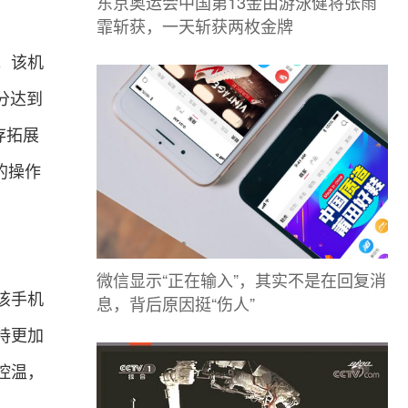
东京奥运会中国第13金由游泳健将张雨
霏斩获，一天斩获两枚金牌
。该机
跑分达到
运存拓展
的操作
微信显示“正在输入”，其实不是在回复消
该手机
息，背后原因挺“伤人”
持更加
控温，