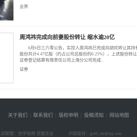
业界
周鸿祎完成向前妻股份转让 缩水逾20亿
6月6日三六零公告，实控人周鸿祎已完成向胡欢转让其持
股份共计4.47亿股（约占公司总股份的6.25%），上述股份转
证券登记结算有限责任公司上海分公司完成...
证券
关于我们
|
联系我们
|
版权申明
|
投稿须知
|
网站地图
认证联盟：创宇信用 百度企业
内容投诉：gold_ant@qq.com