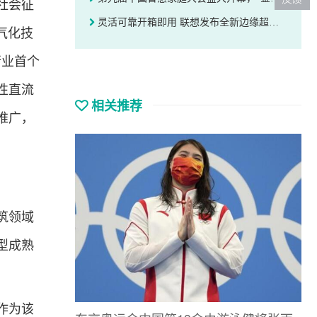
社会征
灵活可靠开箱即用 联想发布全新边缘超融合一体机
气化技
行业首个
性直流
相关推荐
推广，
筑领域
型成熟
作为该