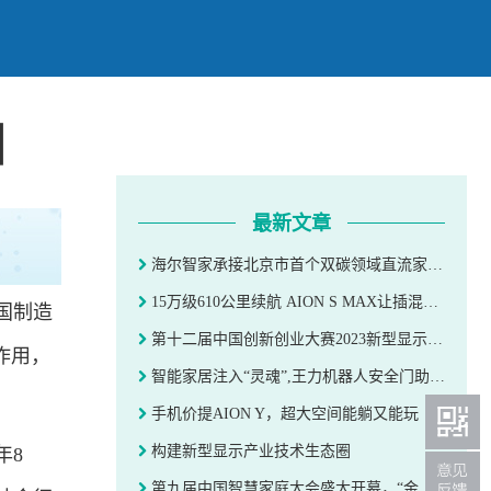
目
最新文章
海尔智家承接北京市首个双碳领域直流家电项目
15万级610公里续航 AION S MAX让插混显得多余
国制造
第十二届中国创新创业大赛2023新型显示专业赛决赛系列活动在佛山举办
作用，
智能家居注入“灵魂”,王力机器人安全门助推产业迈向新台阶
手机价提AION Y，超大空间能躺又能玩
构建新型显示产业技术生态圈
年8
第九届中国智慧家庭大会盛大开幕，“金选奖”评选结果震撼发布