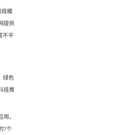
和规模
网提供
需不平
、绿色
科技推
应用。
的7个