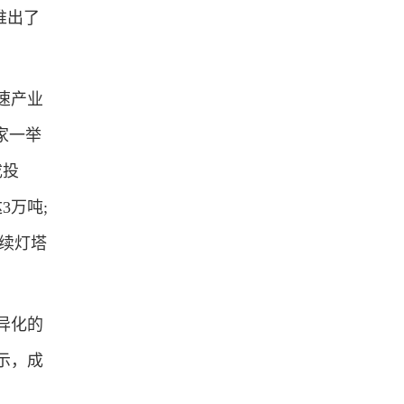
推出了
速产业
家一举
成投
3万吨;
持续灯塔
异化的
示，成