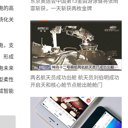
东京奥运会中国第13金由游泳健将张雨
霏斩获，一天斩获两枚金牌
电的高
场化关
电，支
，形成
电未来
两名航天员成功出舱 航天员刘伯明成功
型柔性
开启天和核心舱节点舱出舱舱门
成智能