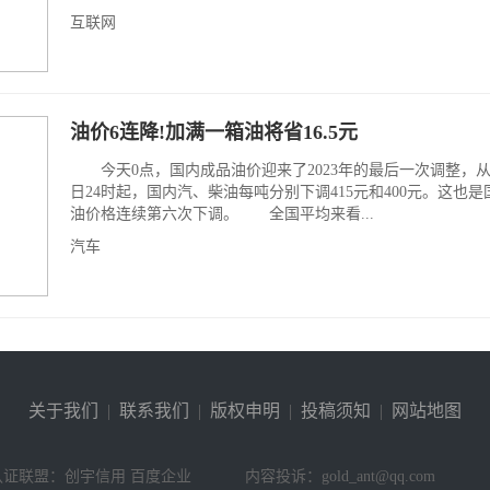
互联网
油价6连降!加满一箱油将省16.5元
今天0点，国内成品油价迎来了2023年的最后一次调整，从1
日24时起，国内汽、柴油每吨分别下调415元和400元。这也
油价格连续第六次下调。 全国平均来看...
汽车
关于我们
|
联系我们
|
版权申明
|
投稿须知
|
网站地图
认证联盟：创宇信用 百度企业
内容投诉：gold_ant@qq.com