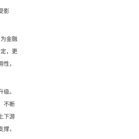
受影
为金融
肯定，更
用性，
升级。
，不断
上下游
支撑，