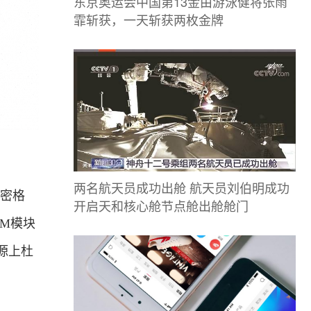
东京奥运会中国第13金由游泳健将张雨
霏斩获，一天斩获两枚金牌
两名航天员成功出舱 航天员刘伯明成功
加密格
开启天和核心舱节点舱出舱舱门
CM模块
源上杜