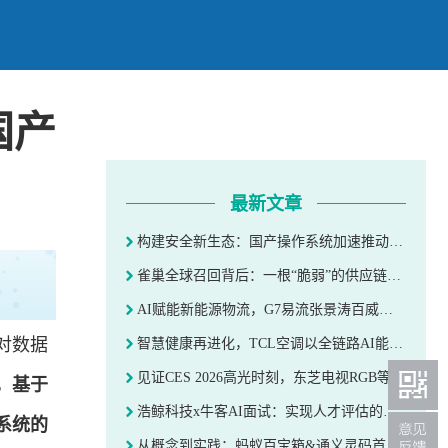
国产
最新文章
构建安全新生态：国产操作系统加速推动金融国产化深化落地
雀巢全球召回背后：一根“脆弱”的供应链与婴配粉行业的安全重构
AI赋能新能源物流，G7易流张景涛百威大会分享管理新思路
对数据
智慧健康再进化，TCL空调以全链路AI能力，定义新一代AI健康空调
见证CES 2026高光时刻，东芝电视RGB等三大黑科技解锁视听盛宴
，基于
浩鲸科技x牛客AI面试：实现人才评估的提效+提质
系统的
从概念到实践：蚂蚁百宝箱&通义灵码首届 MCP 插件开发大赛用百余款成果点亮企业场景服务