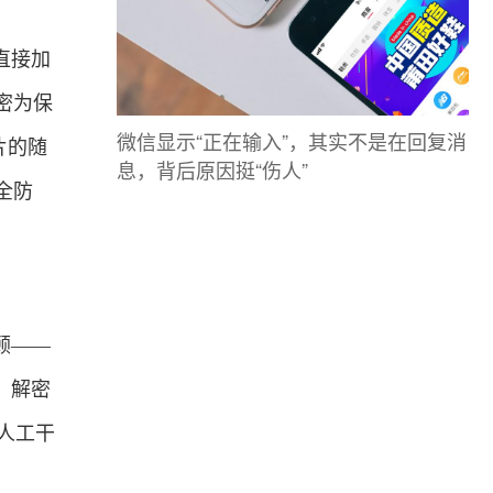
直接加
密为保
微信显示“正在输入”，其实不是在回复消
片的随
息，背后原因挺“伤人”
全防
顾——
，解密
人工干