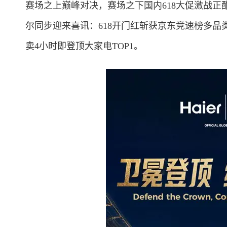
赛场之上巅峰对决，赛场之下国内618大促激战
尔同步迎来喜讯：618开门红斩获京东竞速榜多品类
卖4小时即登顶大家电TOP1。