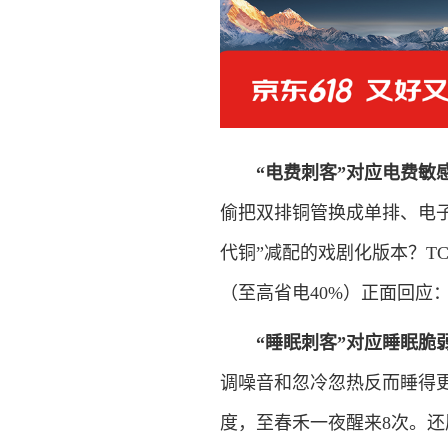
“电费刺客”对应电费敏
偷把双排铜管换成单排、电
代铜”减配的戏剧化版本？TC
（至高省电40%）正面回应
“睡眠刺客”对应睡眠脆
调噪音和忽冷忽热反而睡得
度，至春禾一夜醒来8次。还