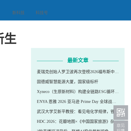
新科技
科技号
新生
最新文章
麦瑞克创始人罗卫波再次登榜2026福布斯中国新生代跨境电商30人
固德威智慧能源大厦，国家级标杆
Xyneco（生原新材料）构建全链路ESG循环再生体系，5000吨级绿色材料产能赋能消费电子、美妆头部品牌双碳发展
ENYA 恩雅 2026 亚马逊 Prime Day 全球战绩重磅发布
武汉大学艾新平教授：看见电化学规律，锂电才能持续领先
HDC 2026：花瓣地图×《中国国家旅游》杂志签约，共创文旅数字化新体验