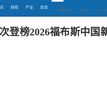
点
财经
产业
综合
财经世界
创投
评测
次登榜2026福布斯中国