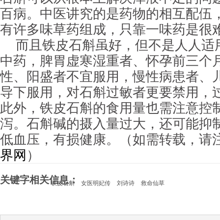
百病。中医讲究的是药物的相互配伍
有许多味草药组成，只靠一味药是很
而且铁皮石斛虽好，但不是人人适
中药，脾胃虚寒湿重者、怀孕前三个
性、阳盛者不宜服用，慢性病患者、
导下服用，对石斛过敏者更要禁用，
此外，铁皮石斛的食用量也需注意控
泻。石斛碱的摄入量过大，还可能抑
低血压，有损健康。（如需转载，请
界网
）
关键字相关信息：
铁皮石斛
女医明妃传
刘诗诗
救命仙草