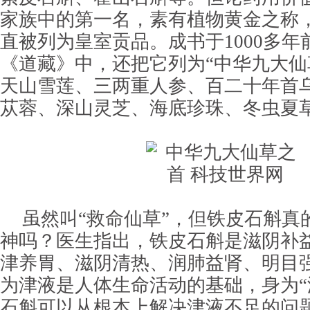
家族中的第一名，素有植物黄金之称
直被列为皇室贡品。成书于1000多
《道藏》中，还把它列为“中华九大仙
天山雪莲、三两重人参、百二十年首
苁蓉、深山灵芝、海底珍珠、冬虫夏
虽然叫“救命仙草”，但铁皮石斛真
神吗？医生指出，铁皮石斛是滋阴补
津养胃、滋阴清热、润肺益肾、明目
为津液是人体生命活动的基础，身为“
石斛可以从根本上解决津液不足的问