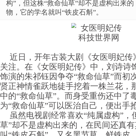
构”，但这株“救命仙草”却不是虚构出来
物，它的学名就叫“铁皮石斛”。
近日，开年古装大剧《女医明妃传
关注。在《女医明妃传》中，刘诗诗
饰演的朱祁钰因争夺“救命仙草”而初
贤正神情雀跃地徒手挖着一株兰花，
中的“救命仙草”。而身受重伤还中了
为“救命仙草”可以医治自己，便出手
虽然电视剧经常喜欢“纯属虚构”，
草”却不是虚构出来的，在民间还真
叫“铁皮石斛”，又名黑节草、鲜铁皮