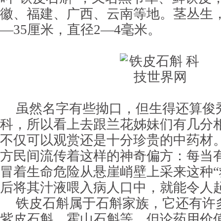
徽、福建、广西、云南等地。茎丛生
—35厘米，直径2—4毫米。
虽然名字有些拗口，但生得还算俊秀
科，所以看上去跟兰花姊妹们有几分
不仅可以观赏还是十分珍贵的中药材
方民间流传着这样的神奇偏方：每当
冒着生命危险从悬崖峭壁上采来这种“
后将其汁液喂入病人口中，就能令人
铁皮石斛属于石斛家族，它还有许
紫皮石斛、霍山石斛等。但论药用价