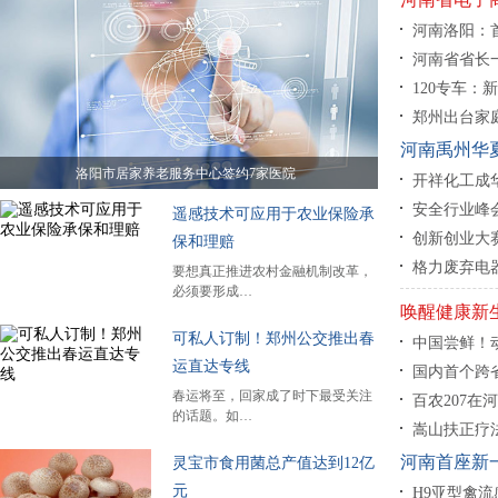
河南洛阳：
河南省省长一
120专车：
郑州出台家
河南禹州华
洛阳市居家养老服务中心签约7家医院
开祥化工成华
安全行业峰
遥感技术可应用于农业保险承
创新创业大
保和理赔
格力废弃电器
要想真正推进农村金融机制改革，
必须要形成…
唤醒健康新
可私人订制！郑州公交推出春
中国尝鲜！动
运直达专线
国内首个跨
春运将至，回家成了时下最受关注
百农207在
的话题。如…
嵩山扶正疗
河南首座新
灵宝市食用菌总产值达到12亿
元
H9亚型禽