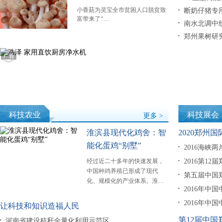
小香菇为灵宝全市贫困人口脱贫致
断奶仔猪专用
富带来了“…
南水北调中
郑州果树研
科技农业
科技展会
更多 >
淮滨县现代化鸡舍：智
2020郑州
能化蛋鸡“别墅”
2016海峡
经过近二十多年的快速发展，
2016第1
中国种鸡养殖已形成了现代
第五届中国
化、规模化的产业体系。淮…
2016年中
2016年中
让科技和知识造福人民
第12届中
河南省建设秸秆全量化利用示范区