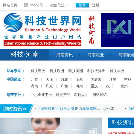
网站首页
RSS订阅
微信关注
登录
注册
科技·河南
河南资讯
河南农业
河南展
世界频道 ：
科技亚洲
科技欧洲
科技美洲
科技大洋洲
科技非洲
中国频道 ：
北京
天津
河北
山西
内蒙古
辽宁
吉林
湖南
广东
广西
海南
重庆
四川
贵州
•
内卷、躺平、yyds……网络语言，人…
(07-02)
•
打
运营平台 ：
中小企业平台
科技产品
科技人才
网络展馆
•
国内最大海上风电场全部建成 核心关键…
(07-02)
•
升
•
“海智摇篮”引领再启航 助力海归成就…
(07-02)
•
海
•
分享！3年转行UI设计，我都做了这些…..
(07-02)
•
直
科技资讯
•
Ⅰ/Ⅱ期试验显示科兴疫苗对儿童和青少…
(07-02)
•
“
河南省电子商