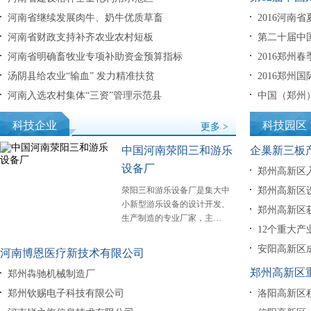
河南省继续发展肉牛、奶牛优质草畜
2016河南
河南省财政支持补齐农业农村短板
第二十届中
河南省明确畜牧业专项补助资金预算指标
2016郑州
汤阴县给农业“输血” 发力精准扶贫
2016郑州
河南入选农村集体“三资”管理示范县
中国（郑州
科技企业
科技园区
更多 >
中国河南荥阳三和游乐
企巢新三板
设备厂
郑州高新区入
荥阳三和游乐设备厂是集大中
郑州高新区
小新型游乐设备的设计开发、
郑州高新区
生产制造的专业厂家，主…
12个重大产
安阳高新区
河南博恩医疗新技术有限公司
郑州高新区
郑州犇驰机械制造厂
郑州钦赐电子科技有限公司
洛阳高新区