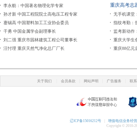
重庆高考志
李永舫：中国著名物理化学专家
孙才新 中国工程院院士高电压工程专家
无手机课堂：
蹇锡高 中国塑料加工工业协会委员
指纹考勤：
干勇 中国金属学会副理事长
监考新动作
刘二强 重庆市园林建筑工程公司董事长
重庆大学生创
汪忖理 重庆天然气净化总厂厂长
重庆88亿元
|
|
|
|
关于我们
会员条款
网站声明
广告服务
联系
辽ICP备15016212号
|
增值电信业务经营许可
Copyright © 2010-20