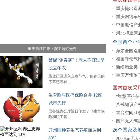
•
Ⅰ/Ⅱ期试验显示科兴疫苗对儿童和青少…
(07-02)
•
“
重庆提出巡
重庆网络车
中国电信产业
河北和重庆
全国首个小
重庆两江四岸上演主题灯光秀
海尔全国巡
相国寺储气库累
警惕“倒春寒”！老人不宜过早
新细胞亚类
脱去冬衣
重庆万州驸
虽然已经进入立春节气，但春天的
序幕还没有…
国内首次采
生育险与医疗保险合并 12座
“智慧医护信
城市先行
八戒知识产权
国务院办公厅近日印发了《生育保
首台空间3
险和职工基…
国产无人驾驶
26个国家
开州区种养生态养殖面达到
80%
2000km