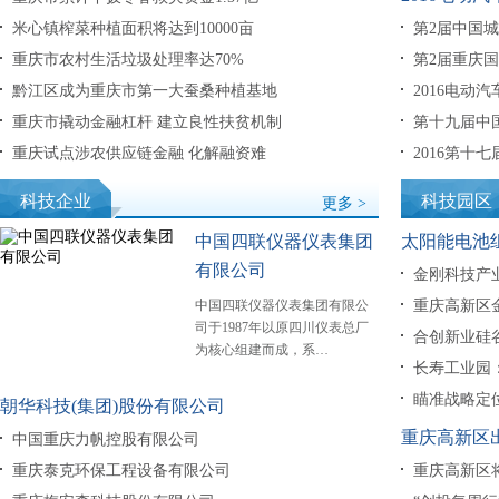
米心镇榨菜种植面积将达到10000亩
第2届中国
重庆市农村生活垃圾处理率达70%
第2届重庆
黔江区成为重庆市第一大蚕桑种植基地
2016电动
重庆市撬动金融杠杆 建立良性扶贫机制
第十九届中
重庆试点涉农供应链金融 化解融资难
2016第十
科技企业
科技园区
更多 >
中国四联仪器仪表集团
太阳能电池
有限公司
金刚科技产
中国四联仪器仪表集团有限公
重庆高新区
司于1987年以原四川仪表总厂
合创新业硅
为核心组建而成，系…
长寿工业园
瞄准战略定
朝华科技(集团)股份有限公司
重庆高新区
中国重庆力帆控股有限公司
重庆泰克环保工程设备有限公司
重庆高新区将