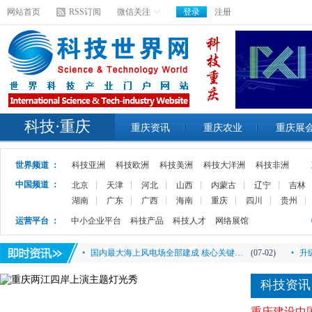
网站首页
RSS订阅
微信关注
登录
注册
科技·重庆
重庆资讯
重庆农业
重庆展
世界频道 ：
科技亚洲
科技欧洲
科技美洲
科技大洋洲
科技非洲
中国频道 ：
北京
天津
河北
山西
内蒙古
辽宁
吉林
湖南
广东
广西
海南
重庆
四川
贵州
运营平台 ：
中小企业平台
科技产品
科技人才
网络展馆
•
内卷、躺平、yyds……网络语言，人…
(07-02)
•
打
•
国内最大海上风电场全部建成 核心关键…
(07-02)
•
升
•
“海智摇篮”引领再启航 助力海归成就…
(07-02)
•
海
科技资讯
•
分享！3年转行UI设计，我都做了这些…..
(07-02)
•
直
重庆建设中