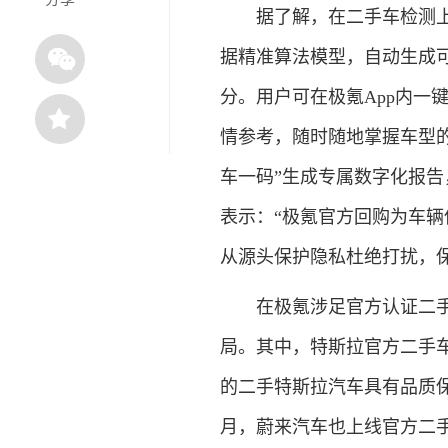
据了解，在二手车检测上，
据精准算法模型，自动生成
分。用户可在极氪App内一
情参考，随时随地掌握车型
车一码”生成专属数字化报
表示：“极氪官方回购为车辆
从源头保护隐私杜绝打扰，
在极氪涉足官方认证二手车
局。其中，特斯拉官方二手
的二手特斯拉汽车具有品质保
月，蔚来汽车也上线官方二