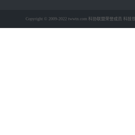
Copyright © 2009-2022 twwtn.com 科协联