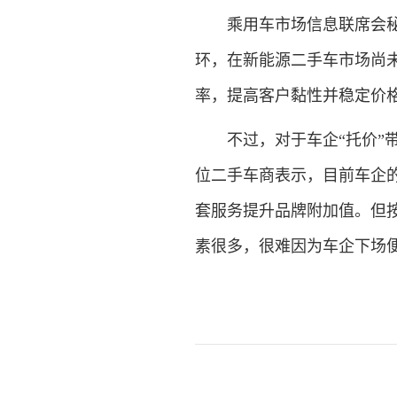
乘用车市场信息联席会秘书
环，在新能源二手车市场尚
率，提高客户黏性并稳定价
不过，对于车企“托价”带
位二手车商表示，目前车企
套服务提升品牌附加值。但
素很多，很难因为车企下场