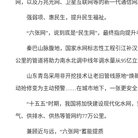
网，以及万兆光网、卫星互联网等的新一代通信网
强弱项、惠民生，提升民生福祉。
“六张网”，说到底是“民生网”，最终指向提升
秦巴山脉腹地，国家水网标志性工程引江补汉全线主
公里的管道将助力南水北调中线年调水量从95亿立方
山东青岛采用非开挖技术让老旧管线原地“焕新
动抢修变为主动预警……在城市地下，一张更安全
“十五五”时期，我国将加快建设现代化水网，
气、供排水、供热等管网约77万公里。
兼顾近与远，“六张网”蓄能提质