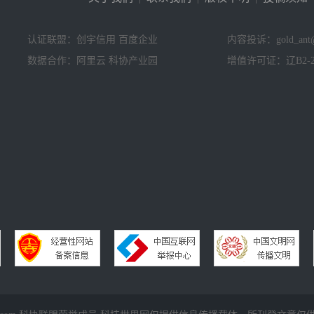
认证联盟：创宇信用 百度企业
内容投诉：gold_ant@
数据合作：阿里云 科协产业园
增值许可证：辽B2-20