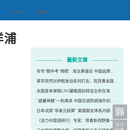
新科技
科技号
洋浦
最新文章
车市“期中考”揭榜：淘汰赛逼近 中国品牌市占率已超百分之七十
美军突然对伊朗发动系列打击，现货黄金跳水失守4100美元，油价暴涨
全国首单保税LNG罐箱国际转运业务在海南洋浦港落地
“避暑神器”一机难求 中国空调热销海外的秘诀
日本试探"非美元结算" 美国盟友体系内部出现裂痕
（活力中国调研行）专家：带着新视野看一线，读懂新质生产力上海实践