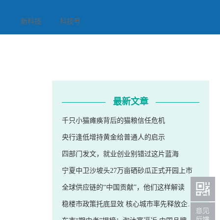
新科技
科技号
最新文章
千只小猫瘫痪背后的猫粮信任危机
央行逢低增持黄金给普通人的启示
四部门发文，就业创业别错过这片蓝海
宁夏中卫沙坡头27万亩硒砂瓜正式开园上市
全球供应链的“中国贡献”，他们这样解读
稳楼市政策托底显效 核心城市率先释放企稳信号