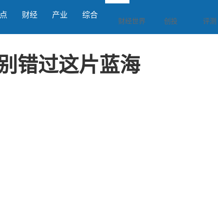
点
财经
产业
综合
财经世界
创投
评测
别错过这片蓝海