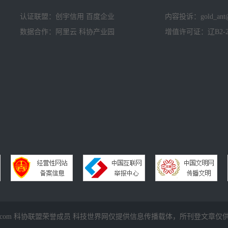
认证联盟：创宇信用 百度企业
内容投诉：gold_ant@
数据合作：阿里云 科协产业园
增值许可证：辽B2-20
2022 twwtn.com 科协联盟荣誉成员 科技世界网仅提供信息传播载体，所刊登文章