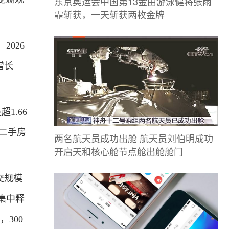
东京奥运会中国第13金由游泳健将张雨
霏斩获，一天斩获两枚金牌
026
增长
.66
京二手房
两名航天员成功出舱 航天员刘伯明成功
开启天和核心舱节点舱出舱舱门
交规模
集中释
300