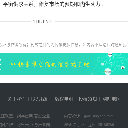
，平衡供求关系，修复市场的预期和内生动力。
THE END
权归原作者所有；刊载之目的为传播更多信息，如内容不适请及时通知我
关于我们
|
联系我们
|
版权申明
|
投稿须知
|
网站地图
认证联盟：创宇信用 百度企业
内容投诉：gold_ant@qq.com
数据合作：阿里云 科协产业园
增值许可证：辽B2-20150256