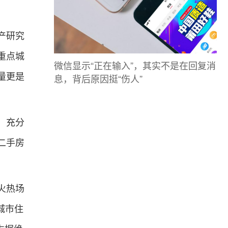
产研究
重点城
微信显示“正在输入”，其实不是在回复消
息，背后原因挺“伤人”
牌量更是
，充分
二手房
火热场
城市住