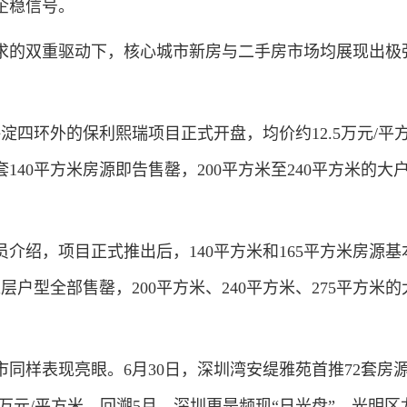
企稳信号。
的双重驱动下，核心城市新房与二手房市场均展现出极
四环外的保利熙瑞项目正式开盘，均价约12.5万元/平
140平方米房源即告售罄，200平方米至240平方米的大
绍，项目正式推出后，140平方米和165平方米房源基
层户型全部售罄，200平方米、240平方米、275平方米
样表现亮眼。6月30日，深圳湾安缇雅苑首推72套房
58万元/平方米。回溯5月，深圳更是频现“日光盘”，光明区