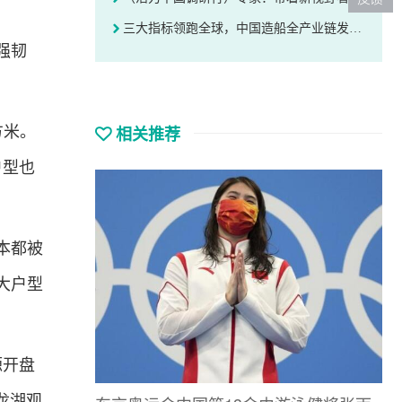
三大指标领跑全球，中国造船全产业链发展壮大
强韧
相关推荐
方米。
户型也
本都被
的大户型
源开盘
龙湖观