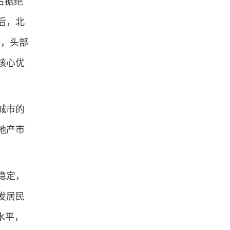
占据绝
后，北
额，头部
核心优
城市的
地产市
稳定，
发居民
水平，