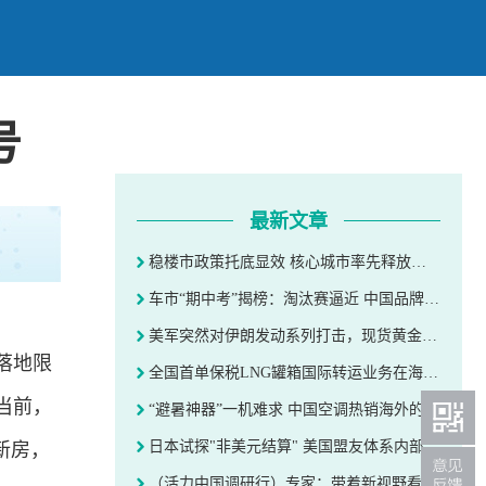
号
最新文章
稳楼市政策托底显效 核心城市率先释放企稳信号
车市“期中考”揭榜：淘汰赛逼近 中国品牌市占率已超百分之七十
美军突然对伊朗发动系列打击，现货黄金跳水失守4100美元，油价暴涨
落地限
全国首单保税LNG罐箱国际转运业务在海南洋浦港落地
当前，
“避暑神器”一机难求 中国空调热销海外的秘诀
日本试探"非美元结算" 美国盟友体系内部出现裂痕
新房，
（活力中国调研行）专家：带着新视野看一线，读懂新质生产力上海实践