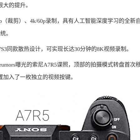
很大的提升。
p（裁剪）、4k/60p录制，具有人工智能深度学习的全新
系统。
S3同款散热设计，可实现长达30分钟的8K视频录制。
umors曝光的索尼A7R5谍照，顶部的拍摄模式转盘首次
置加入了一枚独立的视频按键。