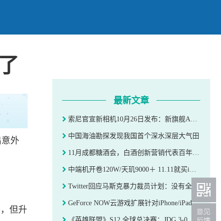
来了
最新文章
索尼官宣新相机10月26日发布：新旗舰A7R5来了
中国海油勘探发现我国首个深水深层大气田
出意外
11月成都糖酒会，白酒创新营销代表百年糊涂将以首发位亮相
中端机开卷120W/天玑9000＋ 11.11就买iQOO Neo7
Twitter回应马斯克暴力裁员计划：没有全公司范围内的裁员计划
GeForce NOW云游戏扩展针对iPhone/iPad等触摸优化列表
器，但升
《英雄联盟》S12 全球总决赛：JDG 3-0 横扫 RGE，晋级半决赛