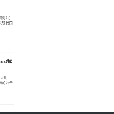
国海油）
发现我国
uz!我
站采用
论坛的公告