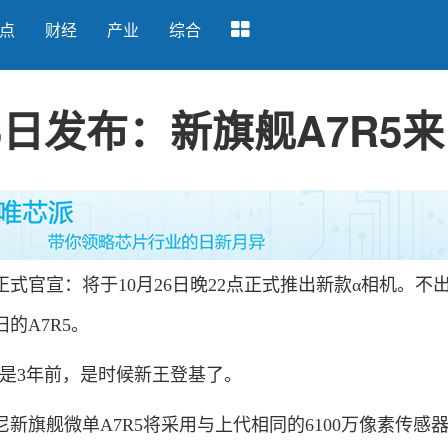
点
财经
产业
综合
6日发布：新旗舰A7R5
式官宣：将于10月26日晚22点正式推出新款α相机。不
的A7R5。
是3年前，是时候新王登基了。
旗舰微单A7R5将采用与上代相同的6100万像素传感